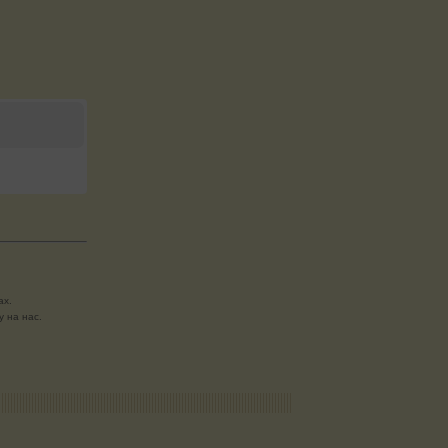
ах.
 на нас.