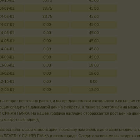
14-10-01
33.75
45.00
14-09-01
33.75
45.00
14-08-01
33.75
45.00
14-07-01
0.00
45.00
14-06-01
0.00
45.00
14-05-01
0.00
45.00
14-04-01
0.00
45.00
14-03-01
0.00
45.00
13-03-01
0.00
18.00
13-02-01
0.00
18.00
12-10-01
0.00
0.00
12-09-01
0.00
12.50
ь сигарет постоянно растет, и мы предлагаем вам воспользоваться нашим с
щим следить за динамикой цен на сигареты, а также за ростом цен на марку 
 СИНЯЯ ПАЧКА. На нашем графике наглядно отображается рост цен на дан
за конкретный период.
ас оставлять свои комментарии, поскольку нам очень важно ваше мнение, а 
на BEVERLY СИНЯЯ ПАЧКА в своем городе. Следите за ценами на сигареты в