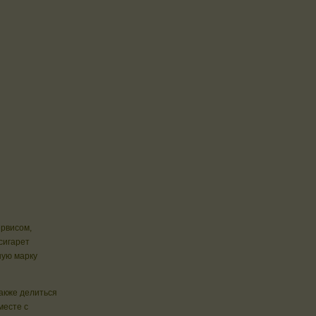
ервисом,
сигарет
ную марку
также делиться
месте с