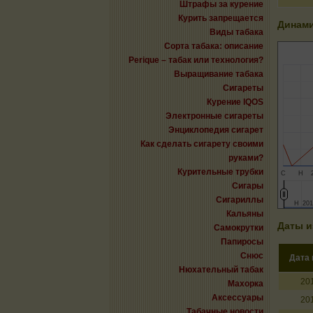
Штрафы за курение
Курить запрещается
Динами
Виды табака
Сорта табака: описание
Perique – табак или технология?
Выращивание табака
Сигареты
Курение IQOS
Электронные сигареты
Энциклопедия сигарет
Как сделать сигарету своими
руками?
Курительные трубки
С
Н
Сигары
Сигариллы
Н
Н
201
201
Кальяны
Даты и
Самокрутки
Папиросы
Снюс
Дата
Нюхательный табак
20
Махорка
Аксессуары
20
Табачные новости