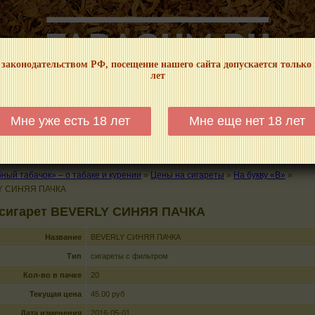
 законодательством РФ, посещение нашего сайта допускается только
лет
НФОРМАЦИОННЫЙ! МЫ НЕ ЗАНИМАЕМСЯ ПРОДАЖЕЙ И РЕКЛАМОЙ ТАБА
Мне уже есть 18 лет
Мне еще нет 18 лет
КАЛЬЯНЫ
ТРУБКИ
ГДЕ КУПИТЬ
ГДЕ ПОКУРИТЬ
КУРЕНИЕ И 
ый табачок» – о табаке и курении
»
Цены на сигареты
»
На букву «B»
»
Y СИНЯЯ ПАЧКА
 сигарет BEVERLY СИНЯЯ ПАЧКА
Название
BEVERLY СИНЯЯ ПАЧКА
Тип
сигареты с фильтром
Кол-во в пачке
20
Текущая цена
45.00 руб
Дата изменения
2016-05-01