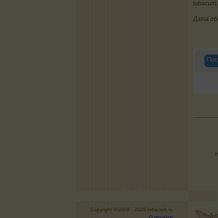
tabacum.
Дата об
Пос
И
Copyright © 2006 -
2026 tabacum.ru
О проекте