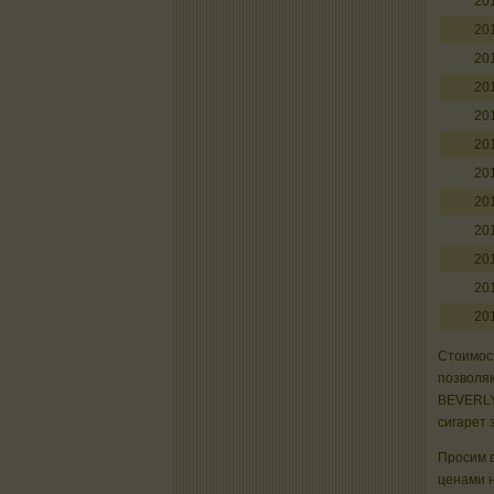
20
20
20
20
20
20
20
20
20
20
20
20
Стоимост
позволяю
BEVERLY
сигарет 
Просим в
ценами 