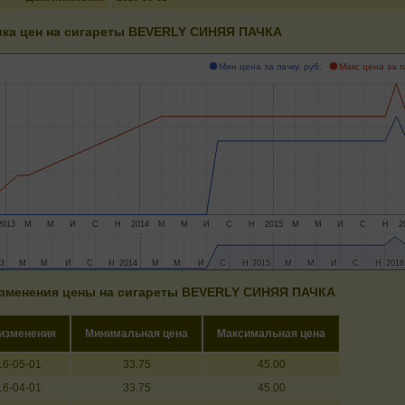
ка цен на сигареты BEVERLY СИНЯЯ ПАЧКА
Мин цена за пачку, руб.
Макс цена за п
2013
М
М
И
С
Н
2014
М
М
И
С
Н
2015
М
М
И
С
Н
2
3
3
М
М
М
М
И
И
С
С
Н
Н
2014
2014
М
М
М
М
И
И
С
С
Н
Н
2015
2015
М
М
М
М
И
И
С
С
Н
Н
2016
2016
зменения цены на сигареты BEVERLY СИНЯЯ ПАЧКА
 изменения
Минимальная цена
Максимальная цена
16-05-01
33.75
45.00
16-04-01
33.75
45.00