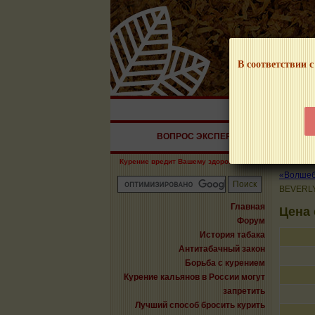
В соответствии с
НАШ ПОРТАЛ – И
ВОПРОС ЭКСПЕРТУ
СИГАРЫ
Курение вредит Вашему здоровью!
«Волшебн
BEVERL
Главная
Цена
Форум
История табака
Антитабачный закон
Борьба с курением
Курение кальянов в России могут
запретить
Лучший способ бросить курить