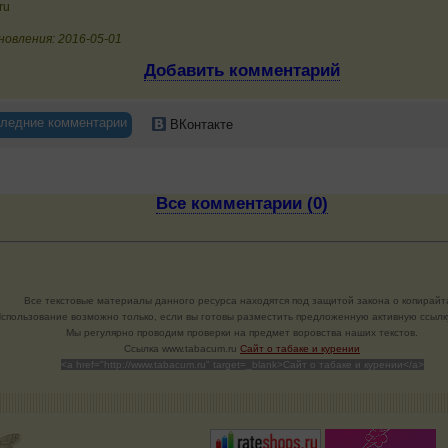
ru
новления: 2016-05-01
Добавить комментарий
ледние комментарии
ВКонтакте
Все комментарии (0)
Все текстовые материалы данного ресурса находятся под защитой закона о копирайт
спользование возможно только, если вы готовы разместить предложенную активную ссылку
Мы регулярно проводим проверки на предмет воровства наших текстов.
Cсылка www.tabacum.ru
Сайт о табаке и курении
<a href="http://www.tabacum.ru" target=_blank>Сайт о табаке и курении</a>