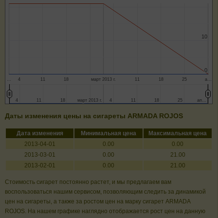
10
10
0
0
…
4
11
18
март 2013 г.
11
18
25
а…
4
4
11
11
18
18
март 2013 г.
март 2013 г.
4
4
11
11
18
18
25
25
ап…
ап…
Даты изменения цены на сигареты ARMADA ROJOS
Дата изменения
Минимальная цена
Максимальная цена
2013-04-01
0.00
0.00
2013-03-01
0.00
21.00
2013-02-01
0.00
21.00
Стоимость сигарет постоянно растет, и мы предлагаем вам
воспользоваться нашим сервисом, позволяющим следить за динамикой
цен на сигареты, а также за ростом цен на марку сигарет ARMADA
ROJOS. На нашем графике наглядно отображается рост цен на данную