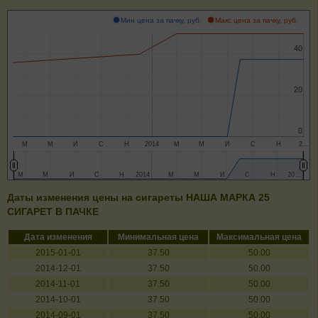
Мин цена за пачку, руб.
Макс цена за пачку, руб.
40
40
20
20
0
0
М
М
И
С
Н
2014
М
М
И
С
Н
2…
М
М
М
М
И
И
С
С
Н
Н
2014
2014
М
М
М
М
И
И
С
С
Н
Н
20…
20…
Даты изменения цены на сигареты НАША МАРКА 25
СИГАРЕТ В ПАЧКЕ
Дата изменения
Минимальная цена
Максимальная цена
2015-01-01
37.50
50.00
2014-12-01
37.50
50.00
2014-11-01
37.50
50.00
2014-10-01
37.50
50.00
2014-09-01
37.50
50.00