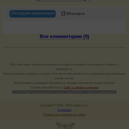
Последние комментарии
ВКонтакте
Все комментарии (0)
Все текстовые материалы данного ресурса находятся под защитой закона о
копирайтах.
Использование возможно только, если вы готовы разместить предложенную активную
ссылку на нас.
Мы регулярно проводим проверки на предмет воровства наших текстов.
Cсылка www.tabacum.ru
Сайт о табаке и курении
<a href="http://www.tabacum.ru" target=_blank>Сайт о табаке и курении</a>
Copyright © 2006 -
2026 tabacum.ru
О проекте
Разместить рекламу на сайте