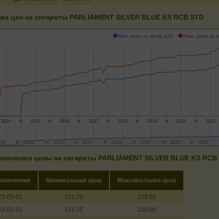
ка цен на сигареты PARLIAMENT SILVER BLUE KS RCB STD
Мин цена за пачку, руб.
Макс цена за п
2014
И
2015
И
2016
И
2017
И
2018
И
2019
И
2020
И
2021
14
14
И
И
2015
2015
И
И
2016
2016
И
И
2017
2017
И
И
2018
2018
И
И
2019
2019
И
И
2020
2020
И
И
2021
2021
зменения цены на сигареты PARLIAMENT SILVER BLUE KS RCB
 изменения
Минимальная цена
Максимальная цена
22-03-01
171.75
229.00
22-02-01
171.75
229.00