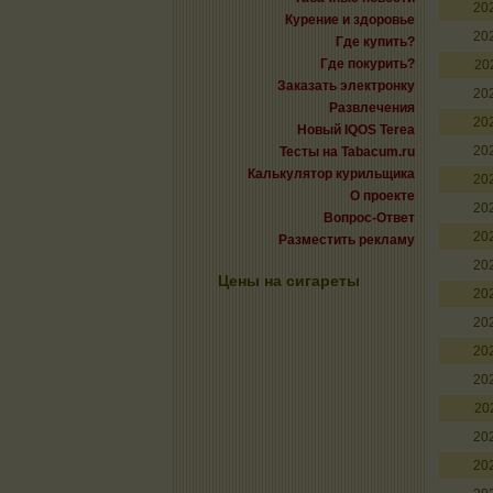
20
Курение и здоровье
20
Где купить?
Где покурить?
20
Заказать электронку
20
Развлечения
20
Новый IQOS Terea
20
Тесты на Tabacum.ru
Калькулятор курильщика
20
О проекте
20
Вопрос-Ответ
20
Разместить рекламу
20
Цены на сигареты
20
20
20
20
20
20
20