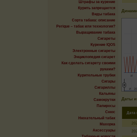
Штрафы за курение
Курить запрещается
Динами
Виды табака
Сорта табака: описание
Perique – табак или технология?
Выращивание табака
Сигареты
Курение IQOS
Электронные сигареты
Энциклопедия сигарет
Как сделать сигарету своими
руками?
Курительные трубки
И
Сигары
Сигариллы
И
И
20
20
Кальяны
Даты и
Самокрутки
Папиросы
Снюс
Дата
Нюхательный табак
20
Махорка
Аксессуары
20
Табачные новости