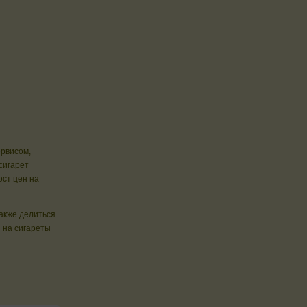
ервисом,
сигарет
ст цен на
также делиться
 на сигареты