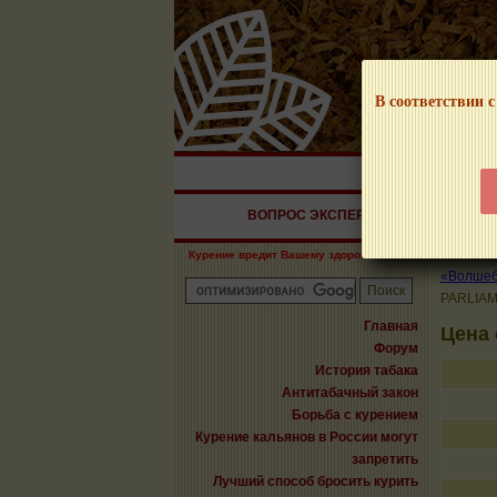
В соответствии с
НАШ ПОРТАЛ – И
ВОПРОС ЭКСПЕРТУ
СИГАРЫ
Курение вредит Вашему здоровью!
«Волшебн
PARLIAM
Главная
Цена
Форум
История табака
Антитабачный закон
Борьба с курением
Курение кальянов в России могут
запретить
Лучший способ бросить курить