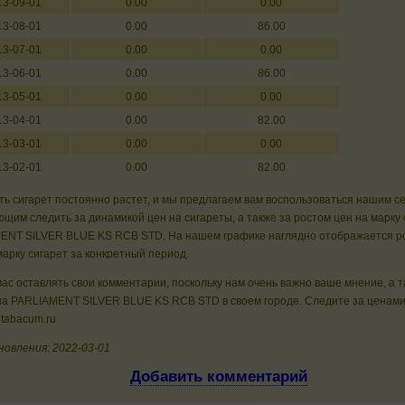
13-09-01
0.00
0.00
13-08-01
0.00
86.00
13-07-01
0.00
0.00
13-06-01
0.00
86.00
13-05-01
0.00
0.00
13-04-01
0.00
82.00
13-03-01
0.00
0.00
13-02-01
0.00
82.00
ь сигарет постоянно растет, и мы предлагаем вам воспользоваться нашим с
щим следить за динамикой цен на сигареты, а также за ростом цен на марку 
ENT SILVER BLUE KS RCB STD. На нашем графике наглядно отображается ро
арку сигарет за конкретный период.
ас оставлять свои комментарии, поскольку нам очень важно ваше мнение, а 
на PARLIAMENT SILVER BLUE KS RCB STD в своем городе. Следите за ценами
 tabacum.ru
новления: 2022-03-01
Добавить комментарий