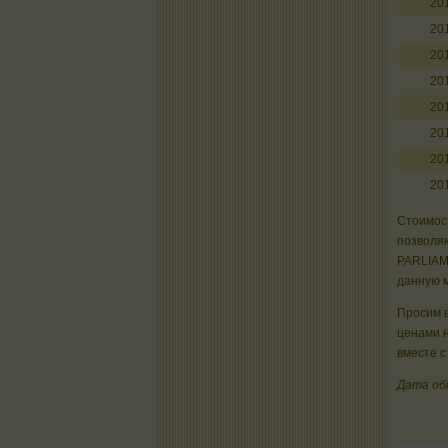
20
20
20
20
20
20
20
20
Стоимост
позволяю
PARLIAM
данную м
Просим в
ценами 
вместе с
Дата об