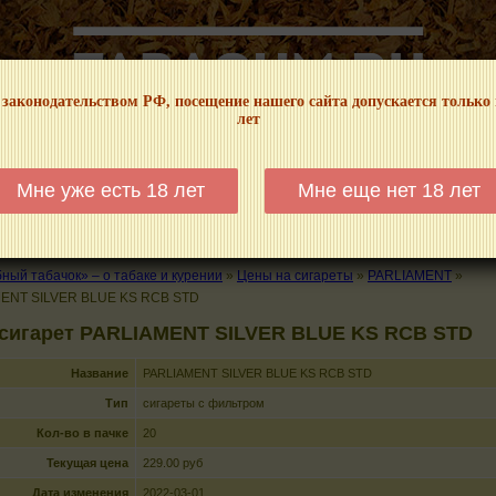
 законодательством РФ, посещение нашего сайта допускается только
лет
НФОРМАЦИОННЫЙ! МЫ НЕ ЗАНИМАЕМСЯ ПРОДАЖЕЙ И РЕКЛАМОЙ ТАБА
Мне уже есть 18 лет
Мне еще нет 18 лет
КАЛЬЯНЫ
ТРУБКИ
ГДЕ КУПИТЬ
ГДЕ ПОКУРИТЬ
КУРЕНИЕ И 
ый табачок» – о табаке и курении
»
Цены на сигареты
»
PARLIAMENT
»
ENT SILVER BLUE KS RCB STD
 сигарет PARLIAMENT SILVER BLUE KS RCB STD
Название
PARLIAMENT SILVER BLUE KS RCB STD
Тип
сигареты с фильтром
Кол-во в пачке
20
Текущая цена
229.00 руб
Дата изменения
2022-03-01