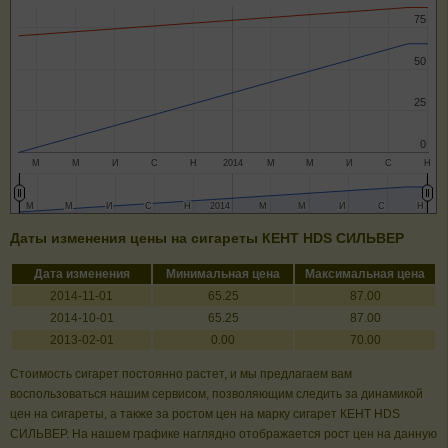
75
75
50
50
25
25
0
0
М
М
И
С
Н
2014
М
М
И
С
Н
М
М
М
М
И
И
С
С
Н
Н
2014
2014
М
М
М
М
И
И
С
С
Н
Н
Даты изменения цены на сигареты КЕНТ HDS СИЛЬВЕР
Дата изменения
Минимальная цена
Максимальная цена
2014-11-01
65.25
87.00
2014-10-01
65.25
87.00
2013-02-01
0.00
70.00
Стоимость сигарет постоянно растет, и мы предлагаем вам
воспользоваться нашим сервисом, позволяющим следить за динамикой
цен на сигареты, а также за ростом цен на марку сигарет КЕНТ HDS
СИЛЬВЕР. На нашем графике наглядно отображается рост цен на данную