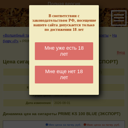
Полная версия
В соответствии с
законодательством РФ, посещение
нашего сайта допускается только
по достижении 18 лет
«Волшебный табачок» – о табаке и курении
»
Цены на сигареты
»
На
букву «P»
»
PRIME KS 100 BLUE (ЭКСПОРТ)
Мне уже есть 18
Вход
лет
Цена сигарет PRIME KS 100 BLUE (ЭКСПОРТ)
Мне еще нет 18
Название
PRIME KS 100 BLUE (ЭКСПОРТ)
лет
Тип
сигареты с фильтром
Кол-во в пачке
20
Текущая цена
185.00 руб
Дата изменения
2026-08-01
Динамика цен на сигареты PRIME KS 100 BLUE (ЭКСПОРТ)
Мин цена за пачку, руб.
Макс цена за пачку, руб.