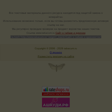
Все текстовые материалы данного ресурса находятся под защитой закона о
копирайтах.
Использование возможно только, если вы готовы разместить предложенную активную
ссылку на нас.
Мы регулярно проводим проверки на предмет воровства наших текстов.
Cсылка www.tabacum.ru
Сайт о табаке и курении
<a href="http://www.tabacum.ru" target=_blank>Сайт о табаке и курении</a>
Copyright © 2006 -
2026 tabacum.ru
О проекте
Разместить рекламу на сайте