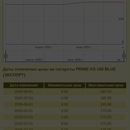
100
100
0
0
…
апрель 2026 г.
июнь 2026 г.
а…
апрель 2026 г.
апрель 2026 г.
июнь 2026 г.
июнь 2026 г.
ав…
ав…
Даты изменения цены на сигареты PRIME KS 100 BLUE
(ЭКСПОРТ)
Дата изменения
Минимальная цена
Максимальная цена
2026-08-01
0.00
185.00
2026-07-01
0.00
185.00
2026-06-01
0.00
185.00
2026-05-01
0.00
175.00
2026-04-01
0.00
175.00
2026-03-01
0.00
175.00