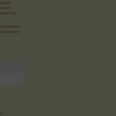
ервисом,
сигарет
жается рост
также делиться
а ценами на
ах.