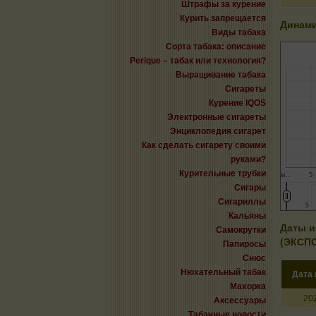
Штрафы за курение
Курить запрещается
Динами
Виды табака
Сорта табака: описание
Perique – табак или технология?
Выращивание табака
Сигареты
Курение IQOS
Электронные сигареты
Энциклопедия сигарет
Как сделать сигарету своими
руками?
Курительные трубки
м…
5
Сигары
Сигариллы
5
5
Кальяны
Даты и
Самокрутки
(ЭКСП
Папиросы
Снюс
Нюхательный табак
Дата
Махорка
20
Аксессуары
Табачные новости