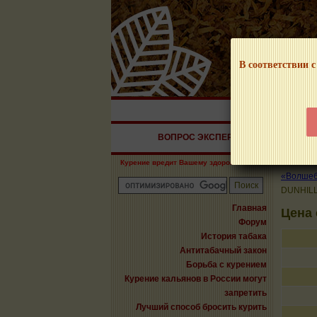
В соответствии с
НАШ ПОРТАЛ – И
ВОПРОС ЭКСПЕРТУ
СИГАРЫ
Курение вредит Вашему здоровью!
«Волшебн
DUNHIL
Главная
Цена
Форум
История табака
Антитабачный закон
Борьба с курением
Курение кальянов в России могут
запретить
Лучший способ бросить курить