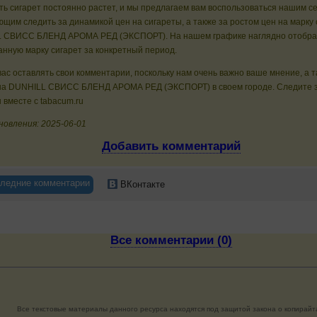
ь сигарет постоянно растет, и мы предлагаем вам воспользоваться нашим с
щим следить за динамикой цен на сигареты, а также за ростом цен на марку 
 СВИСС БЛЕНД АРОМА РЕД (ЭКСПОРТ). На нашем графике наглядно отобра
анную марку сигарет за конкретный период.
ас оставлять свои комментарии, поскольку нам очень важно ваше мнение, а 
на DUNHILL СВИСС БЛЕНД АРОМА РЕД (ЭКСПОРТ) в своем городе. Следите з
 вместе с tabacum.ru
новления: 2025-06-01
Добавить комментарий
ледние комментарии
ВКонтакте
Все комментарии (0)
Все текстовые материалы данного ресурса находятся под защитой закона о копирайт