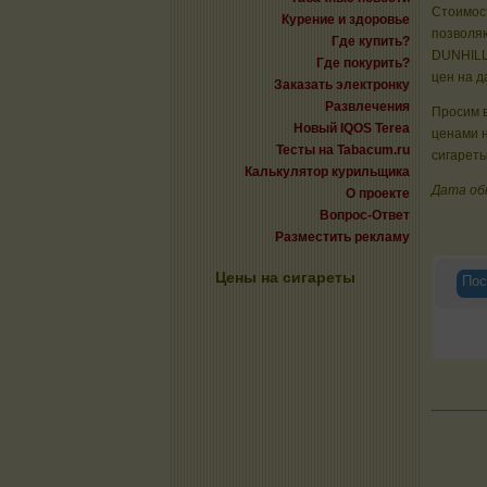
Стоимост
Курение и здоровье
позволяю
Где купить?
DUNHILL
Где покурить?
цен на д
Заказать электронку
Развлечения
Просим в
Новый IQOS Terea
ценами 
Тесты на Tabacum.ru
сигареты
Калькулятор курильщика
Дата об
О проекте
Вопрос-Ответ
Разместить рекламу
Цены на сигареты
Пос