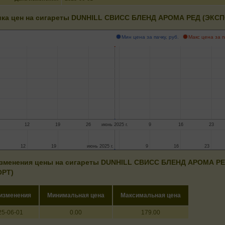
ка цен на сигареты DUNHILL СВИСС БЛЕНД АРОМА РЕД (ЭКСП
Мин цена за пачку, руб.
Макс цена за п
12
19
26
июнь 2025 г.
9
16
23
12
12
19
19
июнь 2025 г.
июнь 2025 г.
9
9
16
16
23
23
зменения цены на сигареты DUNHILL СВИСС БЛЕНД АРОМА Р
ОРТ)
 изменения
Минимальная цена
Максимальная цена
25-06-01
0.00
179.00