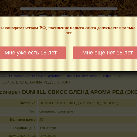
 законодательством РФ, посещение нашего сайта допускается только
лет
НФОРМАЦИОННЫЙ! МЫ НЕ ЗАНИМАЕМСЯ ПРОДАЖЕЙ И РЕКЛАМОЙ ТАБА
Мне уже есть 18 лет
Мне еще нет 18 лет
КАЛЬЯНЫ
ТРУБКИ
ГДЕ КУПИТЬ
ГДЕ ПОКУРИТЬ
КУРЕНИЕ И 
ый табачок» – о табаке и курении
»
Цены на сигареты
»
DUNHILL
»
L СВИСС БЛЕНД АРОМА РЕД (ЭКСПОРТ)
 сигарет DUNHILL СВИСС БЛЕНД АРОМА РЕД (ЭК
Название
DUNHILL СВИСС БЛЕНД АРОМА РЕД (ЭКСПОРТ)
Тип
сигареты с фильтром
Кол-во в пачке
20
Текущая цена
179.00 руб
Дата изменения
2025-06-01