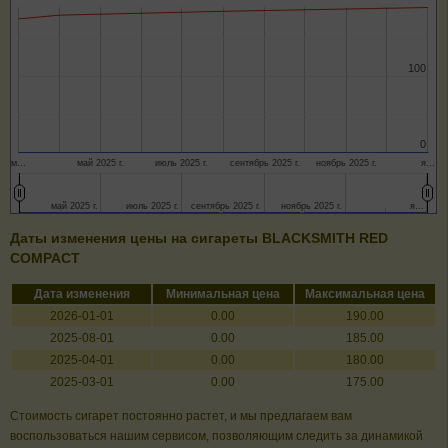
100
100
0
0
м…
май 2025 г.
июль 2025 г.
сентябрь 2025 г.
ноябрь 2025 г.
я…
май 2025 г.
май 2025 г.
июль 2025 г.
июль 2025 г.
сентябрь 2025 г.
сентябрь 2025 г.
ноябрь 2025 г.
ноябрь 2025 г.
я…
я…
Даты изменения цены на сигареты BLACKSMITH RED
COMPACT
Дата изменения
Минимальная цена
Максимальная цена
2026-01-01
0.00
190.00
2025-08-01
0.00
185.00
2025-04-01
0.00
180.00
2025-03-01
0.00
175.00
Стоимость сигарет постоянно растет, и мы предлагаем вам
воспользоваться нашим сервисом, позволяющим следить за динамикой