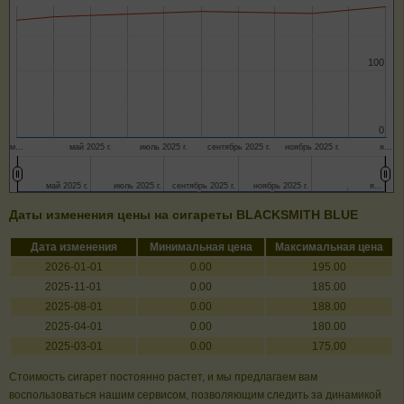
100
100
0
0
м…
май 2025 г.
июль 2025 г.
сентябрь 2025 г.
ноябрь 2025 г.
я…
май 2025 г.
май 2025 г.
июль 2025 г.
июль 2025 г.
сентябрь 2025 г.
сентябрь 2025 г.
ноябрь 2025 г.
ноябрь 2025 г.
я…
я…
Даты изменения цены на сигареты BLACKSMITH BLUE
Дата изменения
Минимальная цена
Максимальная цена
2026-01-01
0.00
195.00
2025-11-01
0.00
185.00
2025-08-01
0.00
188.00
2025-04-01
0.00
180.00
2025-03-01
0.00
175.00
Стоимость сигарет постоянно растет, и мы предлагаем вам
воспользоваться нашим сервисом, позволяющим следить за динамикой