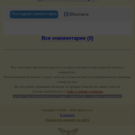
Последние комментарии
ВКонтакте
Все комментарии (0)
Все текстовые материалы данного ресурса находятся под защитой закона о
копирайтах.
Использование возможно только, если вы готовы разместить предложенную активную
ссылку на нас.
Мы регулярно проводим проверки на предмет воровства наших текстов.
Cсылка www.tabacum.ru
Сайт о табаке и курении
<a href="http://www.tabacum.ru" target=_blank>Сайт о табаке и курении</a>
Copyright © 2006 -
2026 tabacum.ru
О проекте
Разместить рекламу на сайте