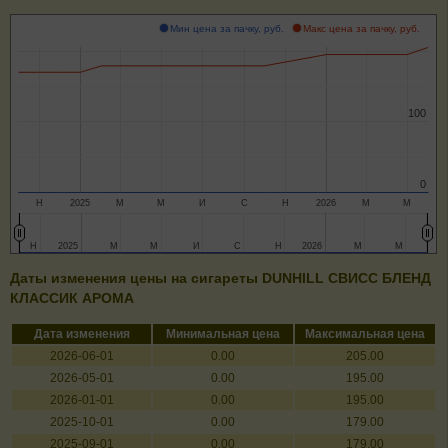
Мин цена за пачку, руб.
Макс цена за пачку, руб.
100
100
0
0
Н
2025
М
М
И
С
Н
2026
М
М
Н
Н
2025
2025
М
М
М
М
И
И
С
С
Н
Н
2026
2026
М
М
М
М
Даты изменения цены на сигареты DUNHILL СВИСС БЛЕНД
КЛАССИК АРОМА
Дата изменения
Минимальная цена
Максимальная цена
2026-06-01
0.00
205.00
2026-05-01
0.00
195.00
2026-01-01
0.00
195.00
2025-10-01
0.00
179.00
2025-09-01
0.00
179.00