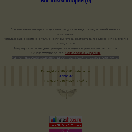
Все комментарии (0)
Все текстовые материалы данного ресурса находятся под защитой закона о
копирайтах.
Использование возможно только, если вы готовы разместить предложенную активную
ссылку на нас.
Мы регулярно проводим проверки на предмет воровства наших текстов.
Cсылка www.tabacum.ru
Сайт о табаке и курении
<a href="http://www.tabacum.ru" target=_blank>Сайт о табаке и курении</a>
Copyright © 2006 -
2026 tabacum.ru
О проекте
Разместить рекламу на сайте