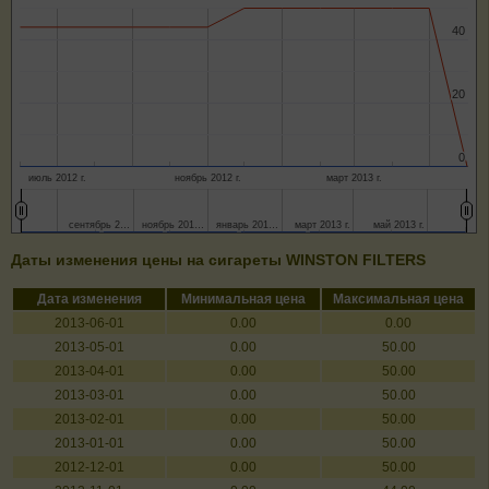
40
40
20
20
0
0
июль 2012 г.
ноябрь 2012 г.
март 2013 г.
сентябрь 2…
сентябрь 2…
ноябрь 201…
ноябрь 201…
январь 201…
январь 201…
март 2013 г.
март 2013 г.
май 2013 г.
май 2013 г.
Даты изменения цены на сигареты WINSTON FILTERS
Дата изменения
Минимальная цена
Максимальная цена
2013-06-01
0.00
0.00
2013-05-01
0.00
50.00
2013-04-01
0.00
50.00
2013-03-01
0.00
50.00
2013-02-01
0.00
50.00
2013-01-01
0.00
50.00
2012-12-01
0.00
50.00