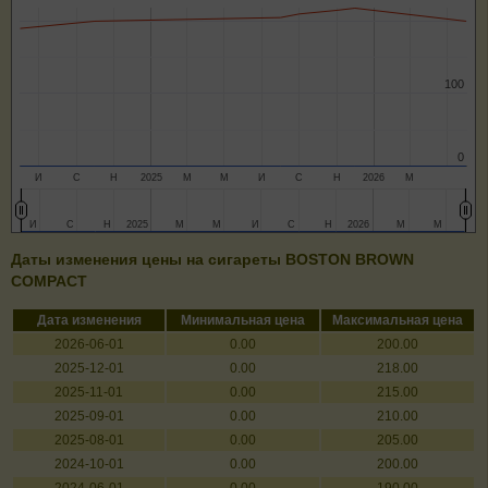
100
100
0
0
И
С
Н
2025
М
М
И
С
Н
2026
М
И
И
С
С
Н
Н
2025
2025
М
М
М
М
И
И
С
С
Н
Н
2026
2026
М
М
М
М
Даты изменения цены на сигареты BOSTON BROWN
COMPACT
Дата изменения
Минимальная цена
Максимальная цена
2026-06-01
0.00
200.00
2025-12-01
0.00
218.00
2025-11-01
0.00
215.00
2025-09-01
0.00
210.00
2025-08-01
0.00
205.00
2024-10-01
0.00
200.00