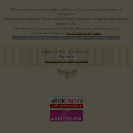
Все текстовые материалы данного ресурса находятся под защитой закона о
копирайтах.
Использование возможно только, если вы готовы разместить предложенную активную
ссылку на нас.
Мы регулярно проводим проверки на предмет воровства наших текстов.
Cсылка www.tabacum.ru
Сайт о табаке и курении
<a href="http://www.tabacum.ru" target=_blank>Сайт о табаке и курении</a>
Copyright © 2006 -
2026 tabacum.ru
О проекте
Разместить рекламу на сайте