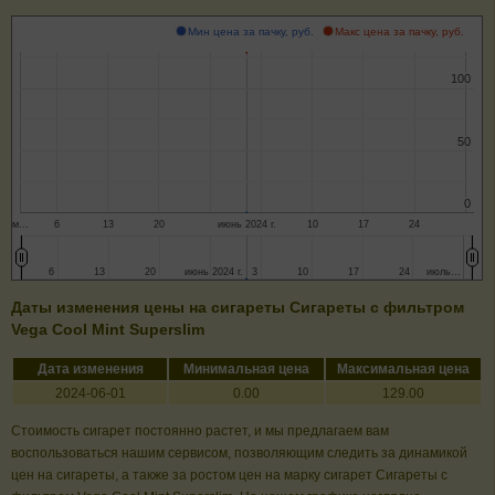
Мин цена за пачку, руб.
Макс цена за пачку, руб.
100
100
50
50
0
0
м…
6
13
20
июнь 2024 г.
10
17
24
6
6
13
13
20
20
июнь 2024 г.
июнь 2024 г.
3
3
10
10
17
17
24
24
июль…
июль…
Даты изменения цены на сигареты Сигареты с фильтром
Vega Cool Mint Superslim
Дата изменения
Минимальная цена
Максимальная цена
2024-06-01
0.00
129.00
Стоимость сигарет постоянно растет, и мы предлагаем вам
воспользоваться нашим сервисом, позволяющим следить за динамикой
цен на сигареты, а также за ростом цен на марку сигарет Сигареты с