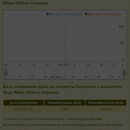
White Edition Compact
Мин цена за пачку, руб.
Макс цена за пачку, руб.
100
100
50
50
0
0
апр…
8
15
22
май 2024 г.
6
13
20
27
и…
8
8
15
15
22
22
май 2024 г.
май 2024 г.
6
6
13
13
20
20
27
27
и…
и…
Даты изменения цены на сигареты Сигареты с фильтром
Vega White Edition Compact
Дата изменения
Минимальная цена
Максимальная цена
2024-05-01
0.00
129.00
Стоимость сигарет постоянно растет, и мы предлагаем вам
воспользоваться нашим сервисом, позволяющим следить за динамикой