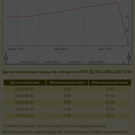
20
20
10
10
0
0
ноябрь 2012 г.
март 2013 г.
июль 2013 г.
январь 2013 г.
январь 2013 г.
март 2013 г.
март 2013 г.
май 2013 г.
май 2013 г.
июль 2013 г.
июль 2013 г.
се…
се…
Даты изменения цены на сигареты ЛУЧ (БТФ) СПЕЦ М/У С/Ф
Дата изменения
Минимальная цена
Максимальная цена
2013-09-01
0.00
0.00
2013-08-01
0.00
33.00
2012-12-01
0.00
22.00
2012-11-01
0.00
22.00
2012-10-01
0.00
22.00
Стоимость сигарет постоянно растет, и мы предлагаем вам
воспользоваться нашим сервисом, позволяющим следить за динамикой