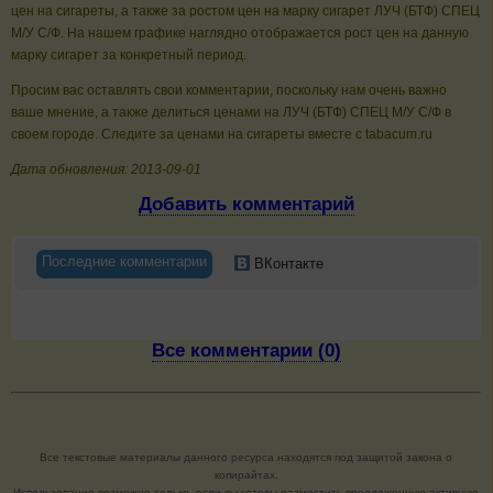
цен на сигареты, а также за ростом цен на марку сигарет ЛУЧ (БТФ) СПЕЦ
М/У С/Ф. На нашем графике наглядно отображается рост цен на данную
марку сигарет за конкретный период.
Просим вас оставлять свои комментарии, поскольку нам очень важно
ваше мнение, а также делиться ценами на ЛУЧ (БТФ) СПЕЦ М/У С/Ф в
своем городе. Следите за ценами на сигареты вместе с tabacum.ru
Дата обновления: 2013-09-01
Добавить комментарий
Последние комментарии
ВКонтакте
Все комментарии (0)
Все текстовые материалы данного ресурса находятся под защитой закона о
копирайтах.
Использование возможно только, если вы готовы разместить предложенную активную