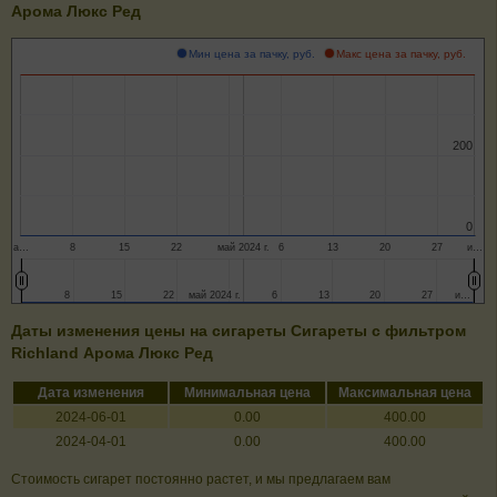
Арома Люкс Ред
Мин цена за пачку, руб.
Макс цена за пачку, руб.
200
200
0
0
а…
8
15
22
май 2024 г.
6
13
20
27
и…
8
8
15
15
22
22
май 2024 г.
май 2024 г.
6
6
13
13
20
20
27
27
и…
и…
Даты изменения цены на сигареты Сигареты с фильтром
Richland Арома Люкс Ред
Дата изменения
Минимальная цена
Максимальная цена
2024-06-01
0.00
400.00
2024-04-01
0.00
400.00
Стоимость сигарет постоянно растет, и мы предлагаем вам