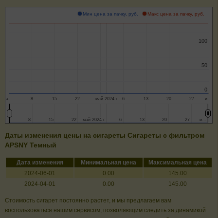
Мин цена за пачку, руб.
Макс цена за пачку, руб.
100
100
50
50
0
0
а…
8
15
22
май 2024 г.
6
13
20
27
и…
8
8
15
15
22
22
май 2024 г.
май 2024 г.
6
6
13
13
20
20
27
27
и…
и…
Даты изменения цены на сигареты Сигареты с фильтром
APSNY Темный
Дата изменения
Минимальная цена
Максимальная цена
2024-06-01
0.00
145.00
2024-04-01
0.00
145.00
Стоимость сигарет постоянно растет, и мы предлагаем вам
воспользоваться нашим сервисом, позволяющим следить за динамикой