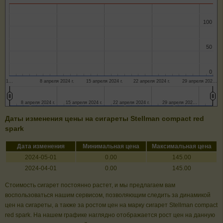
100
100
50
50
0
0
1…
8 апреля 2024 г.
15 апреля 2024 г.
22 апреля 2024 г.
29 апреля 202…
8 апреля 2024 г.
8 апреля 2024 г.
15 апреля 2024 г.
15 апреля 2024 г.
22 апреля 2024 г.
22 апреля 2024 г.
29 апреля 202…
29 апреля 202…
Даты изменения цены на сигареты Stellman compact red
spark
Дата изменения
Минимальная цена
Максимальная цена
2024-05-01
0.00
145.00
2024-04-01
0.00
145.00
Стоимость сигарет постоянно растет, и мы предлагаем вам
воспользоваться нашим сервисом, позволяющим следить за динамикой
цен на сигареты, а также за ростом цен на марку сигарет Stellman compact
red spark. На нашем графике наглядно отображается рост цен на данную