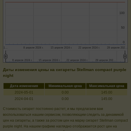
100
100
50
50
0
0
1…
8 апреля 2024 г.
15 апреля 2024 г.
22 апреля 2024 г.
29 апреля 202…
8 апреля 2024 г.
8 апреля 2024 г.
15 апреля 2024 г.
15 апреля 2024 г.
22 апреля 2024 г.
22 апреля 2024 г.
29 апреля 202…
29 апреля 202…
Даты изменения цены на сигареты Stellman compact purple
night
Дата изменения
Минимальная цена
Максимальная цена
2024-05-01
0.00
145.00
2024-04-01
0.00
145.00
Стоимость сигарет постоянно растет, и мы предлагаем вам
воспользоваться нашим сервисом, позволяющим следить за динамикой
цен на сигареты, а также за ростом цен на марку сигарет Stellman compact
purple night. На нашем графике наглядно отображается рост цен на