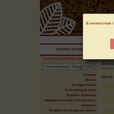
В соответствии с
НАШ ПОРТАЛ – И
ВОПРОС ЭКСПЕРТУ
СИГАРЫ
Курение вредит Вашему здоровью!
«Волшебн
West Sil
Главная
Цена 
Форум
История табака
Антитабачный закон
Борьба с курением
Курение кальянов в России могут
запретить
Лучший способ бросить курить