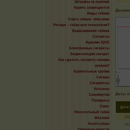
Штрафы за курение
Курить запрещается
Динами
Виды табака
Сорта табака: описание
Perique – табак или технология?
Выращивание табака
Сигареты
Курение IQOS
Электронные сигареты
Энциклопедия сигарет
Как сделать сигарету своими
руками?
Курительные трубки
1…
Сигары
Сигариллы
Кальяны
Даты и
Самокрутки
Папиросы
Снюс
Дата
Нюхательный табак
20
Махорка
Аксессуары
20
Табачные новости