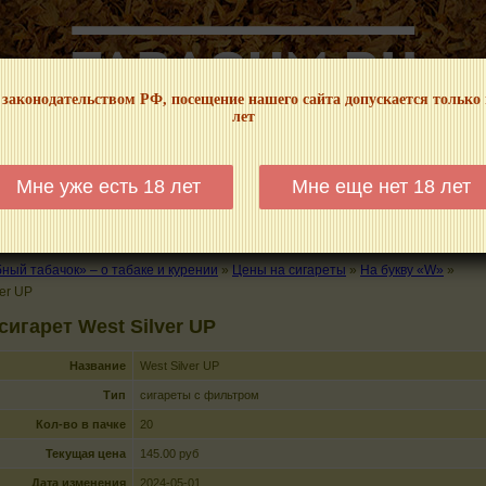
 законодательством РФ, посещение нашего сайта допускается только
лет
НФОРМАЦИОННЫЙ! МЫ НЕ ЗАНИМАЕМСЯ ПРОДАЖЕЙ И РЕКЛАМОЙ ТАБА
Мне уже есть 18 лет
Мне еще нет 18 лет
КАЛЬЯНЫ
ТРУБКИ
ГДЕ КУПИТЬ
ГДЕ ПОКУРИТЬ
КУРЕНИЕ И 
ый табачок» – о табаке и курении
»
Цены на сигареты
»
На букву «W»
»
ver UP
сигарет West Silver UP
Название
West Silver UP
Тип
сигареты с фильтром
Кол-во в пачке
20
Текущая цена
145.00 руб
Дата изменения
2024-05-01