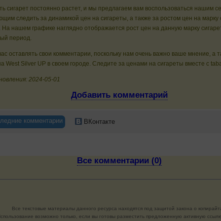
ь сигарет постоянно растет, и мы предлагаем вам воспользоваться нашим с
щим следить за динамикой цен на сигареты, а также за ростом цен на марку 
P. На нашем графике наглядно отображается рост цен на данную марку сигаре
ный период.
ас оставлять свои комментарии, поскольку нам очень важно ваше мнение, а 
а West Silver UP в своем городе. Следите за ценами на сигареты вместе с tab
новления: 2024-05-01
Добавить комментарий
ледние комментарии
ВКонтакте
Все комментарии (0)
Все текстовые материалы данного ресурса находятся под защитой закона о копирайт
спользование возможно только, если вы готовы разместить предложенную активную ссылку