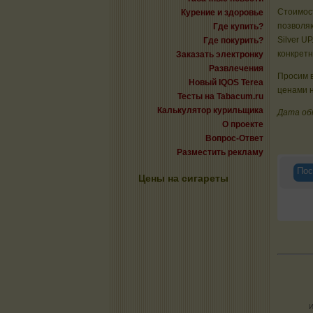
Стоимост
Курение и здоровье
позволяю
Где купить?
Silver U
Где покурить?
конкрет
Заказать электронку
Развлечения
Просим в
Новый IQOS Terea
ценами н
Тесты на Tabacum.ru
Калькулятор курильщика
Дата об
О проекте
Вопрос-Ответ
Разместить рекламу
Пос
Цены на сигареты
И