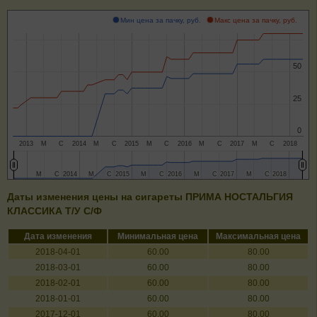
Мин цена за пачку, руб.
Макс цена за пачку, руб.
50
50
25
25
0
0
2013
М
С
2014
М
С
2015
М
С
2016
М
С
2017
М
С
2018
М
М
С
С
2014
2014
М
М
С
С
2015
2015
М
М
С
С
2016
2016
М
М
С
С
2017
2017
М
М
С
С
2018
2018
Даты изменения цены на сигареты ПРИМА НОСТАЛЬГИЯ
КЛАССИКА Т/У С/Ф
Дата изменения
Минимальная цена
Максимальная цена
2018-04-01
60.00
80.00
2018-03-01
60.00
80.00
2018-02-01
60.00
80.00
2018-01-01
60.00
80.00
2017-12-01
60.00
80.00