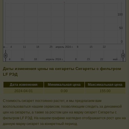
100
100
50
50
0
0
м…
4
11
18
25
апрель 2024 г.
8
15
22
4
4
11
11
18
18
апрель 2024 г.
апрель 2024 г.
8
8
15
15
22
22
май…
май…
Даты изменения цены на сигареты Сигареты с фильтром
LF РЭД
Дата изменения
Минимальная цена
Максимальная цена
2024-04-01
0.00
155.00
Стоимость сигарет постоянно растет, и мы предлагаем вам
воспользоваться нашим сервисом, позволяющим следить за динамикой
цен на сигареты, а также за ростом цен на марку сигарет Сигареты с
фильтром LF РЭД. На нашем графике наглядно отображается рост цен на
данную марку сигарет за конкретный период.