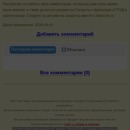
Просим вас оставлять свои комментарии, поскольку нам очень важно
ваше мнение, а также делиться ценами на Сигареты с фильтром LF РЭД в
своем городе. Следите за ценами на сигареты вместе с tabacum.ru
Дата обновления: 2024-04-01
Добавить комментарий
Последние комментарии
ВКонтакте
Все комментарии (0)
Все текстовые материалы данного ресурса находятся под защитой закона о
копирайтах.
Использование возможно только, если вы готовы разместить предложенную активную
ссылку на нас.
Мы регулярно проводим проверки на предмет воровства наших текстов.
Cсылка www.tabacum.ru
Сайт о табаке и курении
<a href="http://www.tabacum.ru" target=_blank>Сайт о табаке и курении</a>