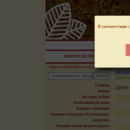
В соответствии с
НАШ ПОРТАЛ – И
ВОПРОС ЭКСПЕРТУ
СИГАРЫ
Курение вредит Вашему здоровью!
«Волшебн
SUPER 
Главная
Цена
Форум
История табака
Антитабачный закон
Борьба с курением
Курение кальянов в России могут
запретить
Лучший способ бросить курить