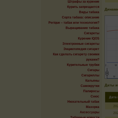
Штрафы за курение
Курить запрещается
Динами
Виды табака
Сорта табака: описание
Perique – табак или технология?
Выращивание табака
Сигареты
Курение IQOS
Электронные сигареты
Энциклопедия сигарет
Как сделать сигарету своими
руками?
Курительные трубки
2…
М
Сигары
Сигариллы
М
М
Кальяны
Даты и
Самокрутки
Папиросы
Снюс
Дата
Нюхательный табак
20
Махорка
Аксессуары
20
Табачные новости