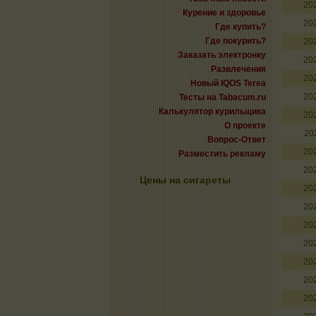
20
Курение и здоровье
20
Где купить?
Где покурить?
20
Заказать электронку
20
Развлечения
20
Новый IQOS Terea
20
Тесты на Tabacum.ru
Калькулятор курильщика
20
О проекте
20
Вопрос-Ответ
20
Разместить рекламу
20
Цены на сигареты
20
20
20
20
20
20
20