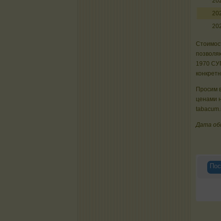
20
20
20
Стоимост
позволяю
1970 СУ
конкрет
Просим в
ценами 
tabacum.
Дата об
Пос