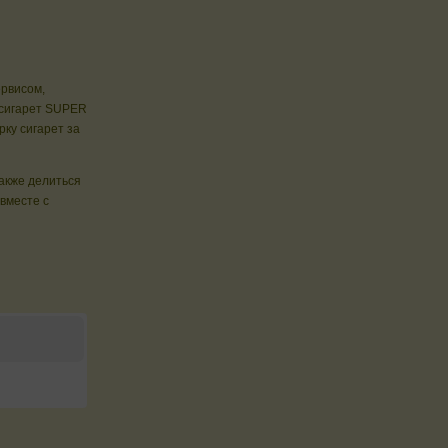
ервисом,
 сигарет SUPER
ку сигарет за
также делиться
вместе с