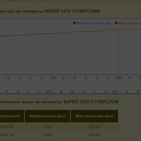
ка цен на сигареты SUPER 1970 СУПЕРСЛИМ
Мин цена за пачку, руб.
Макс цена за п
М
И
С
Н
2025
М
М
И
С
Н
2026
М
М
М
И
И
С
С
Н
Н
2025
2025
М
М
М
М
И
И
С
С
Н
Н
2026
2026
М
М
М
М
зменения цены на сигареты SUPER 1970 СУПЕРСЛИМ
 изменения
Минимальная цена
Максимальная цена
26-08-01
0.00
159.00
26-07-01
0.00
159.00