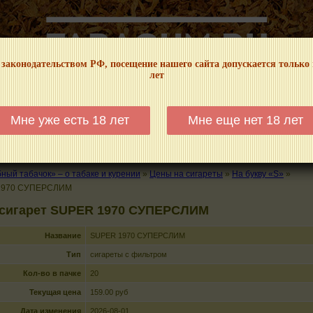
 законодательством РФ, посещение нашего сайта допускается только
лет
НФОРМАЦИОННЫЙ! МЫ НЕ ЗАНИМАЕМСЯ ПРОДАЖЕЙ И РЕКЛАМОЙ ТАБА
Мне уже есть 18 лет
Мне еще нет 18 лет
КАЛЬЯНЫ
ТРУБКИ
ГДЕ КУПИТЬ
ГДЕ ПОКУРИТЬ
КУРЕНИЕ И 
ый табачок» – о табаке и курении
»
Цены на сигареты
»
На букву «S»
»
1970 СУПЕРСЛИМ
 сигарет SUPER 1970 СУПЕРСЛИМ
Название
SUPER 1970 СУПЕРСЛИМ
Тип
сигареты с фильтром
Кол-во в пачке
20
Текущая цена
159.00 руб
Дата изменения
2026-08-01