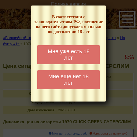
Полная версия
В соответствии с
законодательством РФ, посещение
нашего сайта допускается только
по достижении 18 лет
«Волшебный табачок» – о табаке и курении
»
Цены на сигареты
»
На
букву «1»
»
1970 CLICK GREEN СУПЕРСЛИМ
Мне уже есть 18
Вход
лет
Цена сигарет 1970 CLICK GREEN СУПЕРСЛИМ
Мне еще нет 18
Название
1970 CLICK GREEN СУПЕРСЛИМ
лет
Тип
сигареты с фильтром
Кол-во в пачке
20
Текущая цена
174.00 руб
Дата изменения
2026-08-01
Динамика цен на сигареты 1970 CLICK GREEN СУПЕРСЛИМ
Мин цена за пачку, руб.
Макс цена за пачку, руб.