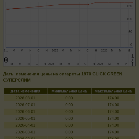
150
150
100
100
50
50
0
0
2…
М
М
И
С
Н
2025
М
М
И
С
Н
2026
М
М
И
М
М
М
М
И
И
С
С
Н
Н
2025
2025
М
М
М
М
И
И
С
С
Н
Н
2026
2026
М
М
М
М
И
И
Даты изменения цены на сигареты 1970 CLICK GREEN
СУПЕРСЛИМ
Дата изменения
Минимальная цена
Максимальная цена
2026-08-01
0.00
174.00
2026-07-01
0.00
174.00
2026-06-01
0.00
174.00
2026-05-01
0.00
174.00
2026-04-01
0.00
174.00
2026-03-01
0.00
174.00