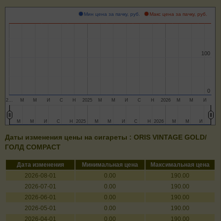
Мин цена за пачку, руб.
Макс цена за пачку, руб.
100
100
0
0
2…
М
М
И
С
Н
2025
М
М
И
С
Н
2026
М
М
И
М
М
М
М
И
И
С
С
Н
Н
2025
2025
М
М
М
М
И
И
С
С
Н
Н
2026
2026
М
М
М
М
И
И
Даты изменения цены на сигареты : ORIS VINTAGE GOLD/
ГОЛД COMPACT
Дата изменения
Минимальная цена
Максимальная цена
2026-08-01
0.00
190.00
2026-07-01
0.00
190.00
2026-06-01
0.00
190.00
2026-05-01
0.00
190.00
2026-04-01
0.00
190.00