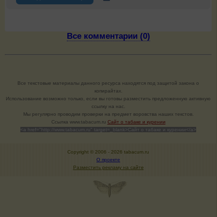
Все комментарии (0)
Все текстовые материалы данного ресурса находятся под защитой закона о
копирайтах.
Использование возможно только, если вы готовы разместить предложенную активную
ссылку на нас.
Мы регулярно проводим проверки на предмет воровства наших текстов.
Cсылка www.tabacum.ru
Сайт о табаке и курении
<a href="http://www.tabacum.ru" target=_blank>Сайт о табаке и курении</a>
Copyright © 2006 -
2026 tabacum.ru
О проекте
Разместить рекламу на сайте