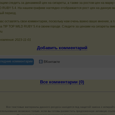
щим следить за динамикой цен на сигареты, а также за ростом цен на марку 
 RUBY 5.4. На нашем графике наглядно отображается рост цен на данную ма
ный период.
ас оставлять свои комментарии, поскольку нам очень важно ваше мнение, а 
а TIP TOP WILD RUBY 5.4 в своем городе. Следите за ценами на сигареты вме
ru
овления: 2023-11-01
Добавить комментарий
ледние комментарии
ВКонтакте
Все комментарии (0)
Все текстовые материалы данного ресурса находятся под защитой закона о копирайт
спользование возможно только, если вы готовы разместить предложенную активную ссылку