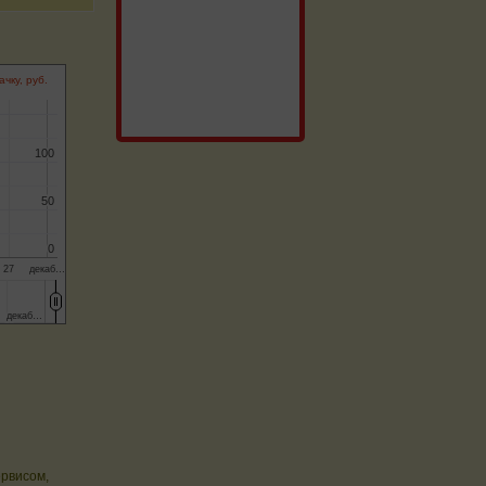
ачку, руб.
100
100
50
50
0
0
27
декаб…
декаб…
декаб…
ервисом,