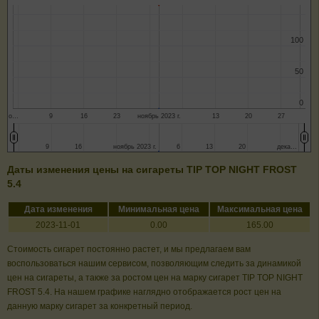
100
100
50
50
0
0
о…
9
16
23
ноябрь 2023 г.
13
20
27
9
9
16
16
ноябрь 2023 г.
ноябрь 2023 г.
6
6
13
13
20
20
дека…
дека…
Даты изменения цены на сигареты TIP TOP NIGHT FROST
5.4
Дата изменения
Минимальная цена
Максимальная цена
2023-11-01
0.00
165.00
Стоимость сигарет постоянно растет, и мы предлагаем вам
воспользоваться нашим сервисом, позволяющим следить за динамикой
цен на сигареты, а также за ростом цен на марку сигарет TIP TOP NIGHT
FROST 5.4. На нашем графике наглядно отображается рост цен на
данную марку сигарет за конкретный период.