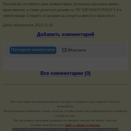
Просим вас оставлять свои комментарии, поскольку нам очень важно
ваше мнение, а также делиться ценами на TIP TOP NIGHT FROST 5.4 в
своем городе. Следите за ценами на сигареты вместе с tabacum.ru
Дата обновления: 2023-11-01
Добавить комментарий
Последние комментарии
ВКонтакте
Все комментарии (0)
Все текстовые материалы данного ресурса находятся под защитой закона о
копирайтах.
Использование возможно только, если вы готовы разместить предложенную активную
ссылку на нас.
Мы регулярно проводим проверки на предмет воровства наших текстов.
Cсылка www.tabacum.ru
Сайт о табаке и курении
<a href="http://www.tabacum.ru" target=_blank>Сайт о табаке и курении</a>