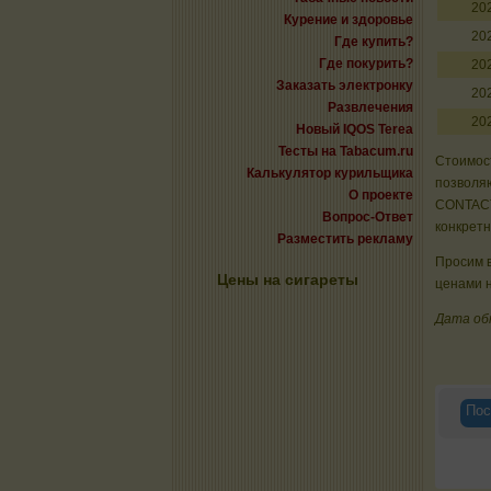
20
Курение и здоровье
20
Где купить?
Где покурить?
20
Заказать электронку
20
Развлечения
20
Новый IQOS Terea
Тесты на Tabacum.ru
Стоимост
Калькулятор курильщика
позволяю
О проекте
CONTACT
Вопрос-Ответ
конкрет
Разместить рекламу
Просим в
Цены на сигареты
ценами н
Дата об
Пос