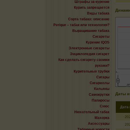
Штрафы за курение
Курить запрещается
Динами
Виды табака
Сорта табака: описание
Perique – табак или технология?
Выращивание табака
Сигареты
Курение IQOS
Электронные сигареты
Энциклопедия сигарет
Как сделать сигарету своими
руками?
Курительные трубки
о…
Сигары
Сигариллы
де
де
Кальяны
Даты и
Самокрутки
Папиросы
Снюс
Дата
Нюхательный табак
20
Махорка
Аксессуары
20
Табачные новости