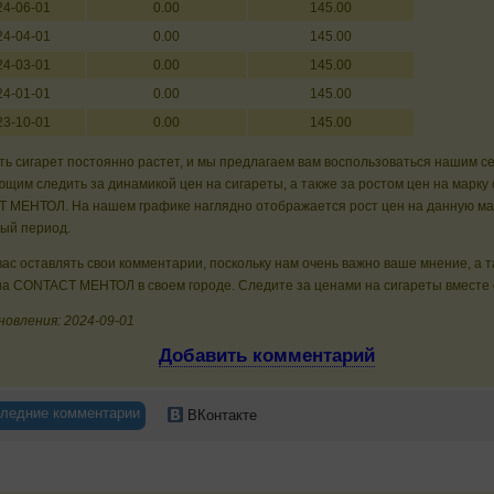
24-06-01
0.00
145.00
24-04-01
0.00
145.00
24-03-01
0.00
145.00
24-01-01
0.00
145.00
23-10-01
0.00
145.00
ь сигарет постоянно растет, и мы предлагаем вам воспользоваться нашим с
щим следить за динамикой цен на сигареты, а также за ростом цен на марку 
 МЕНТОЛ. На нашем графике наглядно отображается рост цен на данную мар
ный период.
ас оставлять свои комментарии, поскольку нам очень важно ваше мнение, а 
а CONTACT МЕНТОЛ в своем городе. Следите за ценами на сигареты вместе с
новления: 2024-09-01
Добавить комментарий
ледние комментарии
ВКонтакте