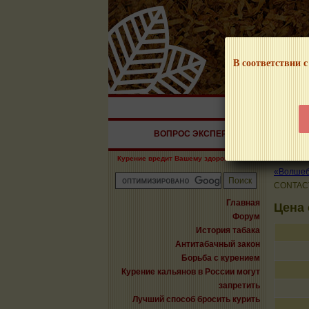
В соответствии с
НАШ ПОРТАЛ – И
ВОПРОС ЭКСПЕРТУ
СИГАРЫ
Курение вредит Вашему здоровью!
«Волшебн
CONTAC
Главная
Цена
Форум
История табака
Антитабачный закон
Борьба с курением
Курение кальянов в России могут
запретить
Лучший способ бросить курить