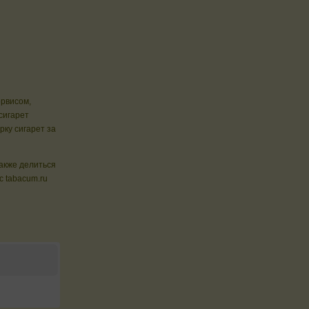
ервисом,
сигарет
ку сигарет за
также делиться
 tabacum.ru