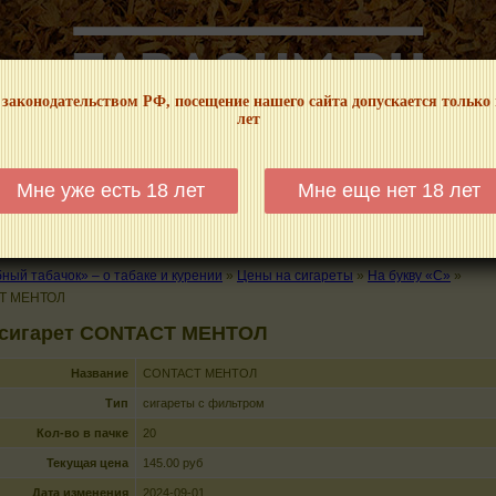
 законодательством РФ, посещение нашего сайта допускается только
лет
НФОРМАЦИОННЫЙ! МЫ НЕ ЗАНИМАЕМСЯ ПРОДАЖЕЙ И РЕКЛАМОЙ ТАБА
Мне уже есть 18 лет
Мне еще нет 18 лет
КАЛЬЯНЫ
ТРУБКИ
ГДЕ КУПИТЬ
ГДЕ ПОКУРИТЬ
КУРЕНИЕ И 
ый табачок» – о табаке и курении
»
Цены на сигареты
»
На букву «C»
»
T МЕНТОЛ
 сигарет CONTACT МЕНТОЛ
Название
CONTACT МЕНТОЛ
Тип
сигареты с фильтром
Кол-во в пачке
20
Текущая цена
145.00 руб
Дата изменения
2024-09-01