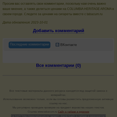
Просим вас оставлять свои комментарии, поскольку нам очень важно
ваше мнение, а также делиться ценами на COLUMBIA HERITAGE AROMA в
своем городе. Следите за ценами на сигареты вместе с tabacum.ru
Дата обновления: 2023-10-01
Добавить комментарий
Последние комментарии
ВКонтакте
Все комментарии (0)
Все текстовые материалы данного ресурса находятся под защитой закона о
копирайтах.
Использование возможно только, если вы готовы разместить предложенную активную
ссылку на нас.
Мы регулярно проводим проверки на предмет воровства наших текстов.
Cсылка www.tabacum.ru
Сайт о табаке и курении
<a href="http://www.tabacum.ru" target=_blank>Сайт о табаке и курении</a>