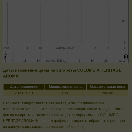
100
100
0
0
сент…
11
18
октябрь 2023 г.
9
16
23
н…
4
4
11
11
18
18
октябрь 2023 г.
октябрь 2023 г.
9
9
16
16
23
23
но…
но…
Даты изменения цены на сигареты COLUMBIA HERITAGE
AROMA
Дата изменения
Минимальная цена
Максимальная цена
2023-10-01
0.00
200.00
Стоимость сигарет постоянно растет, и мы предлагаем вам
воспользоваться нашим сервисом, позволяющим следить за динамикой
цен на сигареты, а также за ростом цен на марку сигарет COLUMBIA
HERITAGE AROMA. На нашем графике наглядно отображается рост цен
на данную марку сигарет за конкретный период.