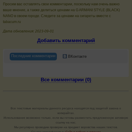
Просим вас оставлять свои комментарии, поскольку нам очень важно
ваше мнение, а также делиться ценами на G ARMANI STYLE (BLACK)
NANO в своем городе. Следите за ценами на сигареты вместе с
tabacum.ru
Дата обновления: 2023-09-01
Добавить комментарий
Последние комментарии
ВКонтакте
Все комментарии (0)
Все текстовые материалы данного ресурса находятся под защитой закона о
копирайтах.
Использование возможно только, если вы готовы разместить предложенную активную
ссылку на нас.
Мы регулярно проводим проверки на предмет воровства наших текстов.
Cсылка www.tabacum.ru
Сайт о табаке и курении