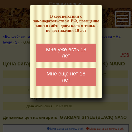
Полная версия
В соответствии с
законодательством РФ, посещение
нашего сайта допускается только
по достижении 18 лет
«Волшебный табачок» – о табаке и курении
»
Цены на сигареты
»
На
букву «G»
»
G ARMANI STYLE (BLACK) NANO
Мне уже есть 18
Вход
лет
Цена сигарет G ARMANI STYLE (BLACK) NANO
Мне еще нет 18
Название
G ARMANI STYLE (BLACK) NANO
лет
Тип
сигареты с фильтром
Кол-во в пачке
20
Текущая цена
195.00 руб
Дата изменения
2023-09-01
Динамика цен на сигареты G ARMANI STYLE (BLACK) NANO
Мин цена за пачку, руб.
Макс цена за пачку, руб.