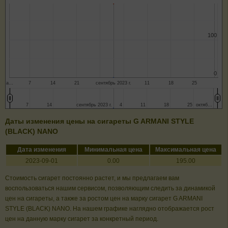
100
100
0
0
а…
7
14
21
сентябрь 2023 г.
11
18
25
7
7
14
14
сентябрь 2023 г.
сентябрь 2023 г.
4
4
11
11
18
18
25
25
октяб…
октяб…
Даты изменения цены на сигареты G ARMANI STYLE
(BLACK) NANO
Дата изменения
Минимальная цена
Максимальная цена
2023-09-01
0.00
195.00
Стоимость сигарет постоянно растет, и мы предлагаем вам
воспользоваться нашим сервисом, позволяющим следить за динамикой
цен на сигареты, а также за ростом цен на марку сигарет G ARMANI
STYLE (BLACK) NANO. На нашем графике наглядно отображается рост
цен на данную марку сигарет за конкретный период.