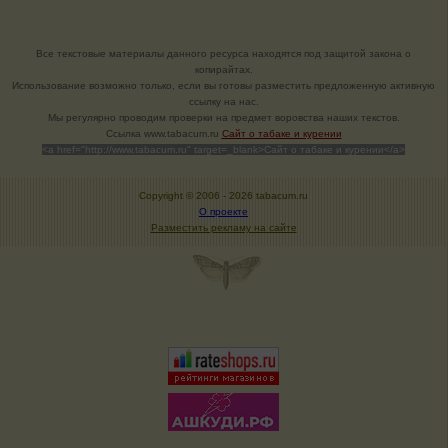
Все текстовые материалы данного ресурса находятся под защитой закона о
копирайтах.
Использование возможно только, если вы готовы разместить предложенную активную
ссылку на нас.
Мы регулярно проводим проверки на предмет воровства наших текстов.
Cсылка www.tabacum.ru
Сайт о табаке и курении
<a href="http://www.tabacum.ru" target=_blank>Сайт о табаке и курении</a>
Copyright © 2006 -
2026 tabacum.ru
О проекте
Разместить рекламу на сайте