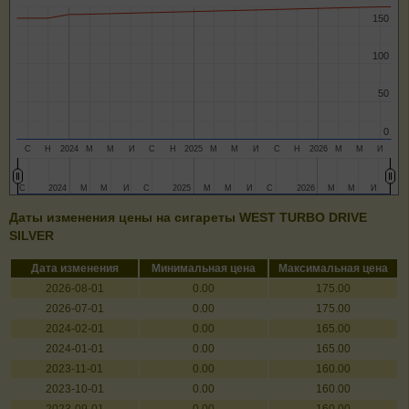
150
150
100
100
50
50
0
0
С
Н
2024
М
М
И
С
Н
2025
М
М
И
С
Н
2026
М
М
И
С
С
2024
2024
М
М
М
М
И
И
С
С
2025
2025
М
М
М
М
И
И
С
С
2026
2026
М
М
М
М
И
И
Даты изменения цены на сигареты WEST TURBO DRIVE
SILVER
Дата изменения
Минимальная цена
Максимальная цена
2026-08-01
0.00
175.00
2026-07-01
0.00
175.00
2024-02-01
0.00
165.00
2024-01-01
0.00
165.00
2023-11-01
0.00
160.00
2023-10-01
0.00
160.00