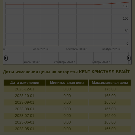
150
150
100
100
50
50
0
0
м…
июль 2023 г.
сентябрь 2023 г.
ноябрь 2023 г.
июль 2023 г.
июль 2023 г.
сентябрь 2023 г.
сентябрь 2023 г.
ноябрь 2023 г.
ноябрь 2023 г.
Даты изменения цены на сигареты KENT КРИСТАЛЛ БРАЙТ
Дата изменения
Минимальная цена
Максимальная цена
2023-12-01
0.00
175.00
2023-10-01
0.00
165.00
2023-09-01
0.00
165.00
2023-08-01
0.00
165.00
2023-07-01
0.00
165.00
2023-06-01
0.00
165.00
2023-05-01
0.00
165.00