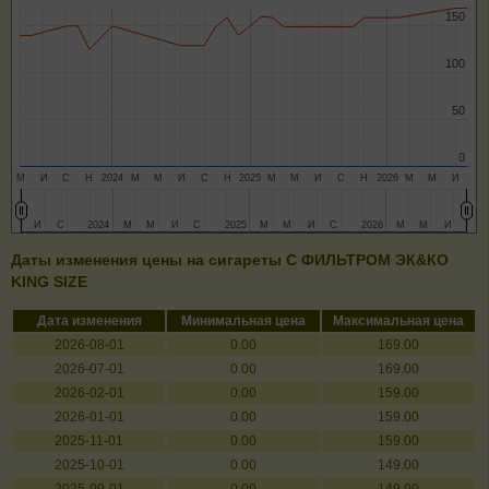
150
150
100
100
50
50
0
0
М
И
С
Н
2024
М
М
И
С
Н
2025
М
М
И
С
Н
2026
М
М
И
И
И
С
С
2024
2024
М
М
М
М
И
И
С
С
2025
2025
М
М
М
М
И
И
С
С
2026
2026
М
М
М
М
И
И
Даты изменения цены на сигареты C ФИЛЬТРОМ ЭК&КО
KING SIZE
Дата изменения
Минимальная цена
Максимальная цена
2026-08-01
0.00
169.00
2026-07-01
0.00
169.00
2026-02-01
0.00
159.00
2026-01-01
0.00
159.00
2025-11-01
0.00
159.00
2025-10-01
0.00
149.00