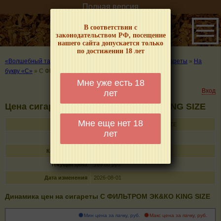
Полная версия
В соответствии с
законодательством РФ, посещение
нашего сайта допускается только
по достижении 18 лет
«Волшебный табачок» – о табаке и курении
»
Цены на сигареты
»
На
букву «C»
»
C ФИЛЬТРОМ ЭК&КО KING SIZE
Мне уже есть 18
Вход
лет
Цена сигарет C ФИЛЬТРОМ ЭК&КО KING SIZE
Мне еще нет 18
Название
C ФИЛЬТРОМ ЭК&КО KING SIZE
лет
Тип
сигареты с фильтром
Кол-во в пачке
20
Текущая цена
169.00 руб
Дата изменения
2026-08-01
Динамика цен на сигареты C ФИЛЬТРОМ ЭК&КО KING SIZE
Мин цена за пачку, руб.
Макс цена за пачку, руб.