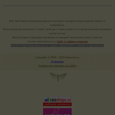
Все текстовые материалы данного ресурса находятся под защитой закона о
копирайтах.
Использование возможно только, если вы готовы разместить предложенную активную
ссылку на нас.
Мы регулярно проводим проверки на предмет воровства наших текстов.
Cсылка www.tabacum.ru
Сайт о табаке и курении
<a href="http://www.tabacum.ru" target=_blank>Сайт о табаке и курении</a>
Copyright © 2006 -
2026 tabacum.ru
О проекте
Разместить рекламу на сайте