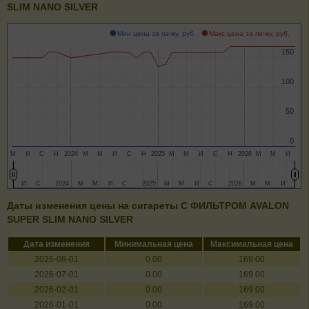
SLIM NANO SILVER
Мин цена за пачку, руб.
Макс цена за пачку, руб.
150
150
100
100
50
50
0
0
М
И
С
Н
2024
М
М
И
С
Н
2025
М
М
И
С
Н
2026
М
М
И
И
И
С
С
2024
2024
М
М
М
М
И
И
С
С
2025
2025
М
М
М
М
И
И
С
С
2026
2026
М
М
М
М
И
И
Даты изменения цены на сигареты C ФИЛЬТРОМ AVALON
SUPER SLIM NANO SILVER
Дата изменения
Минимальная цена
Максимальная цена
2026-08-01
0.00
169.00
2026-07-01
0.00
169.00
2026-02-01
0.00
169.00
2026-01-01
0.00
169.00