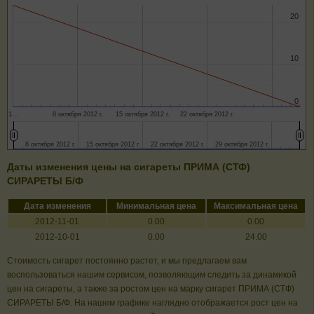
20
20
10
10
0
0
1…
8 октября 2012 г.
15 октября 2012 г.
22 октября 2012 г.
8 октября 2012 г.
8 октября 2012 г.
15 октября 2012 г.
15 октября 2012 г.
22 октября 2012 г.
22 октября 2012 г.
29 октября 2012 г.
29 октября 2012 г.
Даты изменения цены на сигареты ПРИМА (СТФ)
СИРАРЕТЫ Б/Ф
Дата изменения
Минимальная цена
Максимальная цена
2012-11-01
0.00
0.00
2012-10-01
0.00
24.00
Стоимость сигарет постоянно растет, и мы предлагаем вам
воспользоваться нашим сервисом, позволяющим следить за динамикой
цен на сигареты, а также за ростом цен на марку сигарет ПРИМА (СТФ)
СИРАРЕТЫ Б/Ф. На нашем графике наглядно отображается рост цен на