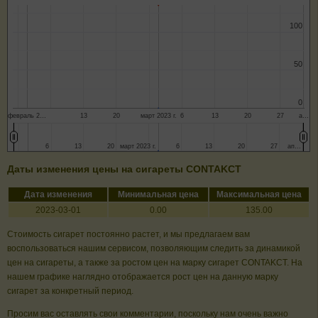
100
100
50
50
0
0
февраль 2…
13
20
март 2023 г.
6
13
20
27
а…
6
6
13
13
20
20
март 2023 г.
март 2023 г.
6
6
13
13
20
20
27
27
ап…
ап…
Даты изменения цены на сигареты CONTAKCT
Дата изменения
Минимальная цена
Максимальная цена
2023-03-01
0.00
135.00
Стоимость сигарет постоянно растет, и мы предлагаем вам
воспользоваться нашим сервисом, позволяющим следить за динамикой
цен на сигареты, а также за ростом цен на марку сигарет CONTAKCT. На
нашем графике наглядно отображается рост цен на данную марку
сигарет за конкретный период.
Просим вас оставлять свои комментарии, поскольку нам очень важно