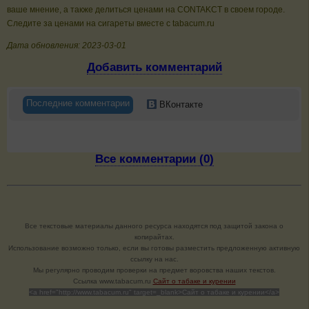
ваше мнение, а также делиться ценами на CONTAKCT в своем городе.
Следите за ценами на сигареты вместе с tabacum.ru
Дата обновления: 2023-03-01
Добавить комментарий
Последние комментарии
ВКонтакте
Все комментарии (0)
Все текстовые материалы данного ресурса находятся под защитой закона о
копирайтах.
Использование возможно только, если вы готовы разместить предложенную активную
ссылку на нас.
Мы регулярно проводим проверки на предмет воровства наших текстов.
Cсылка www.tabacum.ru
Сайт о табаке и курении
<a href="http://www.tabacum.ru" target=_blank>Сайт о табаке и курении</a>