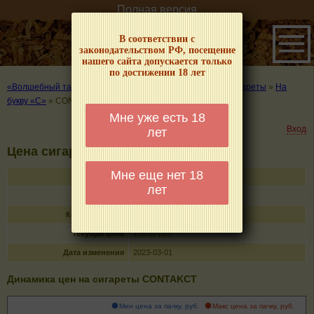
Полная версия
В соответствии с
законодательством РФ, посещение
нашего сайта допускается только
по достижении 18 лет
«Волшебный табачок» – о табаке и курении
»
Цены на сигареты
»
На
букву «C»
»
CONTAKCT
Мне уже есть 18
Вход
лет
Цена сигарет CONTAKCT
Мне еще нет 18
Название
CONTAKCT
лет
Тип
сигареты с фильтром
Кол-во в пачке
20
Текущая цена
135.00 руб
Дата изменения
2023-03-01
Динамика цен на сигареты CONTAKCT
Мин цена за пачку, руб.
Макс цена за пачку, руб.