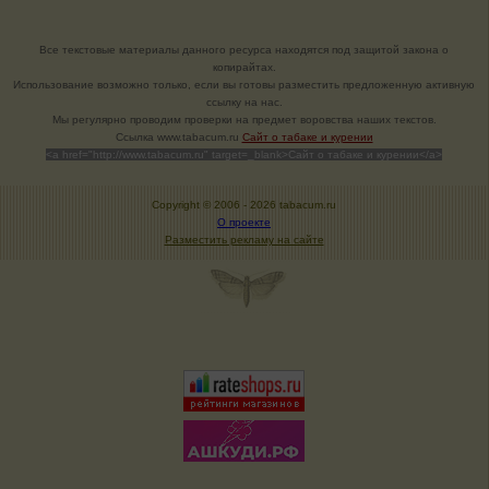
Все текстовые материалы данного ресурса находятся под защитой закона о
копирайтах.
Использование возможно только, если вы готовы разместить предложенную активную
ссылку на нас.
Мы регулярно проводим проверки на предмет воровства наших текстов.
Cсылка www.tabacum.ru
Сайт о табаке и курении
<a href="http://www.tabacum.ru" target=_blank>Сайт о табаке и курении</a>
Copyright © 2006 -
2026 tabacum.ru
О проекте
Разместить рекламу на сайте