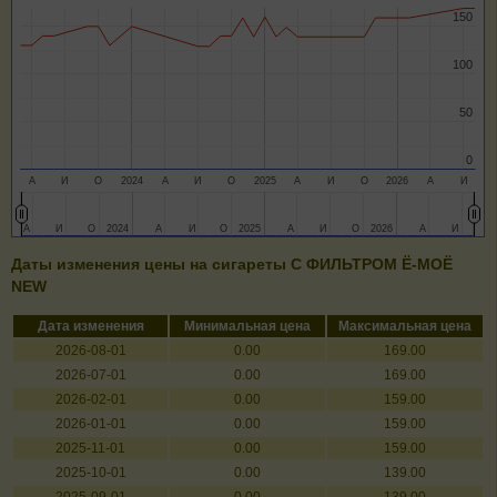
150
150
100
100
50
50
0
0
А
И
О
2024
А
И
О
2025
А
И
О
2026
А
И
А
А
И
И
О
О
2024
2024
А
А
И
И
О
О
2025
2025
А
А
И
И
О
О
2026
2026
А
А
И
И
Даты изменения цены на сигареты C ФИЛЬТРОМ Ё-МОЁ
NEW
Дата изменения
Минимальная цена
Максимальная цена
2026-08-01
0.00
169.00
2026-07-01
0.00
169.00
2026-02-01
0.00
159.00
2026-01-01
0.00
159.00
2025-11-01
0.00
159.00
2025-10-01
0.00
139.00