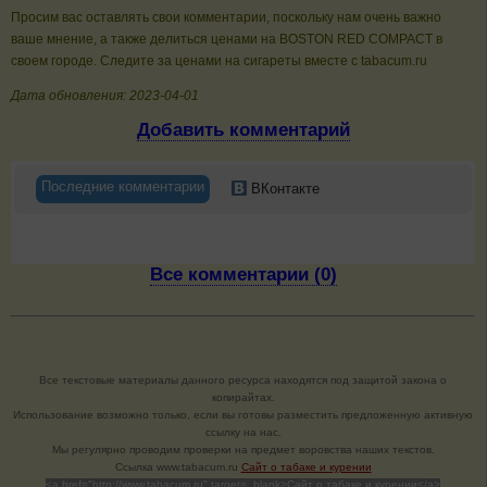
Просим вас оставлять свои комментарии, поскольку нам очень важно
ваше мнение, а также делиться ценами на BOSTON RED СOMPACT в
своем городе. Следите за ценами на сигареты вместе с tabacum.ru
Дата обновления: 2023-04-01
Добавить комментарий
Последние комментарии
ВКонтакте
Все комментарии (0)
Все текстовые материалы данного ресурса находятся под защитой закона о
копирайтах.
Использование возможно только, если вы готовы разместить предложенную активную
ссылку на нас.
Мы регулярно проводим проверки на предмет воровства наших текстов.
Cсылка www.tabacum.ru
Сайт о табаке и курении
<a href="http://www.tabacum.ru" target=_blank>Сайт о табаке и курении</a>