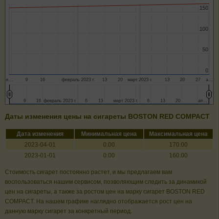
150
150
100
100
50
50
0
0
я…
9
16
февраль 2023 г.
13
20
март 2023 г.
13
20
27
а…
9
9
16
16
февраль 2023 г.
февраль 2023 г.
6
6
13
13
март 2023 г.
март 2023 г.
6
6
13
13
20
20
ап…
ап…
Даты изменения цены на сигареты BOSTON RED СOMPACT
Дата изменения
Минимальная цена
Максимальная цена
2023-04-01
0.00
170.00
2023-01-01
0.00
160.00
Стоимость сигарет постоянно растет, и мы предлагаем вам
воспользоваться нашим сервисом, позволяющим следить за динамикой
цен на сигареты, а также за ростом цен на марку сигарет BOSTON RED
СOMPACT. На нашем графике наглядно отображается рост цен на
данную марку сигарет за конкретный период.