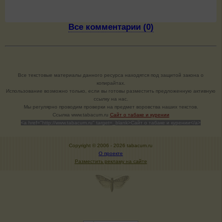
Все комментарии (0)
Все текстовые материалы данного ресурса находятся под защитой закона о
копирайтах.
Использование возможно только, если вы готовы разместить предложенную активную
ссылку на нас.
Мы регулярно проводим проверки на предмет воровства наших текстов.
Cсылка www.tabacum.ru
Сайт о табаке и курении
<a href="http://www.tabacum.ru" target=_blank>Сайт о табаке и курении</a>
Copyright © 2006 -
2026 tabacum.ru
О проекте
Разместить рекламу на сайте