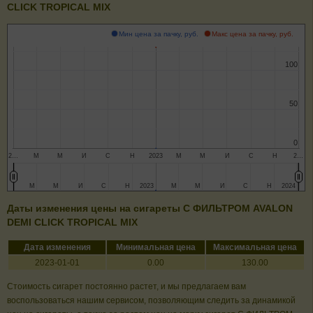
CLICK TROPICAL MIX
Мин цена за пачку, руб.
Макс цена за пачку, руб.
100
100
50
50
0
0
2…
М
М
И
С
Н
2023
М
М
И
С
Н
2…
М
М
М
М
И
И
С
С
Н
Н
2023
2023
М
М
М
М
И
И
С
С
Н
Н
2024
2024
Даты изменения цены на сигареты C ФИЛЬТРОМ AVALON
DEMI CLICK TROPICAL MIX
Дата изменения
Минимальная цена
Максимальная цена
2023-01-01
0.00
130.00
Стоимость сигарет постоянно растет, и мы предлагаем вам
воспользоваться нашим сервисом, позволяющим следить за динамикой