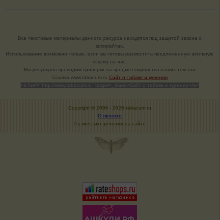
Все текстовые материалы данного ресурса находятся под защитой закона о
копирайтах.
Использование возможно только, если вы готовы разместить предложенную активную
ссылку на нас.
Мы регулярно проводим проверки на предмет воровства наших текстов.
Cсылка www.tabacum.ru
Сайт о табаке и курении
<a href="http://www.tabacum.ru" target=_blank>Сайт о табаке и курении</a>
Copyright © 2006 -
2026 tabacum.ru
О проекте
Разместить рекламу на сайте