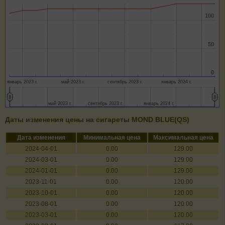
100
100
50
50
0
0
январь 2023 г.
май 2023 г.
сентябрь 2023 г.
январь 2024 г.
май 2023 г.
май 2023 г.
сентябрь 2023 г.
сентябрь 2023 г.
январь 2024 г.
январь 2024 г.
Даты изменения цены на сигареты MOND BLUE(QS)
Дата изменения
Минимальная цена
Максимальная цена
2024-04-01
0.00
129.00
2024-03-01
0.00
129.00
2024-01-01
0.00
129.00
2023-11-01
0.00
120.00
2023-10-01
0.00
120.00
2023-08-01
0.00
120.00
2023-03-01
0.00
120.00