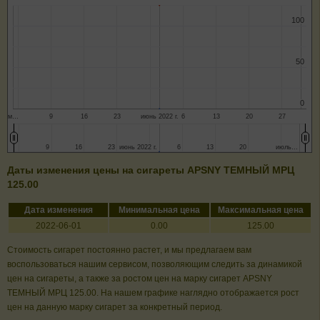
100
100
50
50
0
0
м…
9
16
23
июнь 2022 г.
6
13
20
27
9
9
16
16
23
23
июнь 2022 г.
июнь 2022 г.
6
6
13
13
20
20
июль…
июль…
Даты изменения цены на сигареты APSNY ТЕМНЫЙ МРЦ
125.00
Дата изменения
Минимальная цена
Максимальная цена
2022-06-01
0.00
125.00
Стоимость сигарет постоянно растет, и мы предлагаем вам
воспользоваться нашим сервисом, позволяющим следить за динамикой
цен на сигареты, а также за ростом цен на марку сигарет APSNY
ТЕМНЫЙ МРЦ 125.00. На нашем графике наглядно отображается рост
цен на данную марку сигарет за конкретный период.