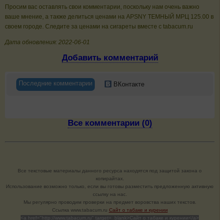
Просим вас оставлять свои комментарии, поскольку нам очень важно
ваше мнение, а также делиться ценами на APSNY ТЕМНЫЙ МРЦ 125.00 в
своем городе. Следите за ценами на сигареты вместе с tabacum.ru
Дата обновления: 2022-06-01
Добавить комментарий
Последние комментарии
ВКонтакте
Все комментарии (0)
Все текстовые материалы данного ресурса находятся под защитой закона о
копирайтах.
Использование возможно только, если вы готовы разместить предложенную активную
ссылку на нас.
Мы регулярно проводим проверки на предмет воровства наших текстов.
Cсылка www.tabacum.ru
Сайт о табаке и курении
<a href="http://www.tabacum.ru" target=_blank>Сайт о табаке и курении</a>