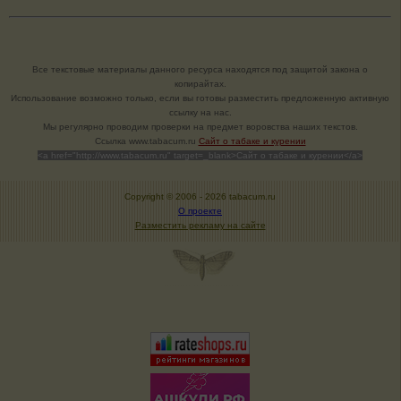
Все текстовые материалы данного ресурса находятся под защитой закона о
копирайтах.
Использование возможно только, если вы готовы разместить предложенную активную
ссылку на нас.
Мы регулярно проводим проверки на предмет воровства наших текстов.
Cсылка www.tabacum.ru
Сайт о табаке и курении
<a href="http://www.tabacum.ru" target=_blank>Сайт о табаке и курении</a>
Copyright © 2006 -
2026 tabacum.ru
О проекте
Разместить рекламу на сайте