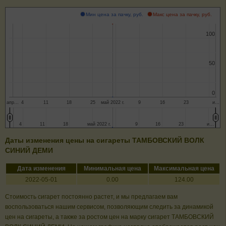
Мин цена за пачку, руб.
Макс цена за пачку, руб.
100
100
50
50
0
0
апр…
4
11
18
25
май 2022 г.
9
16
23
и…
4
4
11
11
18
18
май 2022 г.
май 2022 г.
9
9
16
16
23
23
и…
и…
Даты изменения цены на сигареты ТАМБОВСКИЙ ВОЛК
СИНИЙ ДЕМИ
Дата изменения
Минимальная цена
Максимальная цена
2022-05-01
0.00
124.00
Стоимость сигарет постоянно растет, и мы предлагаем вам
воспользоваться нашим сервисом, позволяющим следить за динамикой
цен на сигареты, а также за ростом цен на марку сигарет ТАМБОВСКИЙ