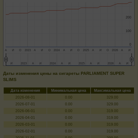
200
200
100
100
0
0
А
И
О
2023
А
И
О
2024
А
И
О
2025
А
И
О
2026
А
И
И
И
2023
2023
А
А
И
И
2024
2024
А
А
И
И
2025
2025
А
А
И
И
2026
2026
А
А
И
И
Даты изменения цены на сигареты PARLIAMENT SUPER
SLIMS
Дата изменения
Минимальная цена
Максимальная цена
2026-08-01
0.00
329.00
2026-07-01
0.00
329.00
2026-06-01
0.00
319.00
2026-04-01
0.00
319.00
2026-03-01
0.00
319.00
2026-02-01
0.00
319.00