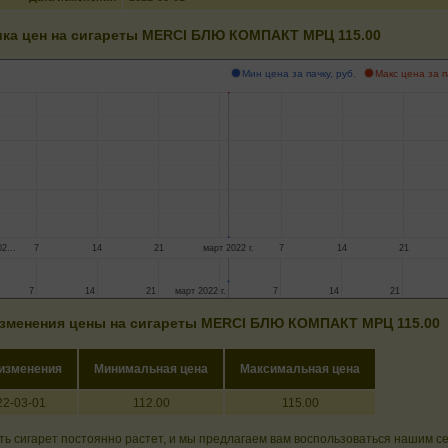
ка цен на сигареты MERCI БЛЮ КОМПАКТ МРЦ 115.00
Мин цена за пачку, руб.
Макс цена за п
02…
7
14
21
март 2022 г.
7
14
21
7
7
14
14
21
21
март 2022 г.
март 2022 г.
7
7
14
14
21
21
зменения цены на сигареты MERCI БЛЮ КОМПАКТ МРЦ 115.00
 изменения
Минимальная цена
Максимальная цена
22-03-01
112.00
115.00
ь сигарет постоянно растет, и мы предлагаем вам воспользоваться нашим с