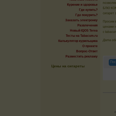
позволяю
Курение и здоровье
БЛЮ КОМ
Где купить?
сигарет 
Где покурить?
Заказать электронку
Просим в
Развлечения
ценами 
Новый IQOS Terea
с tabacu
Тесты на Tabacum.ru
Дата об
Калькулятор курильщика
О проекте
Вопрос-Ответ
Разместить рекламу
Пос
Цены на сигареты
И