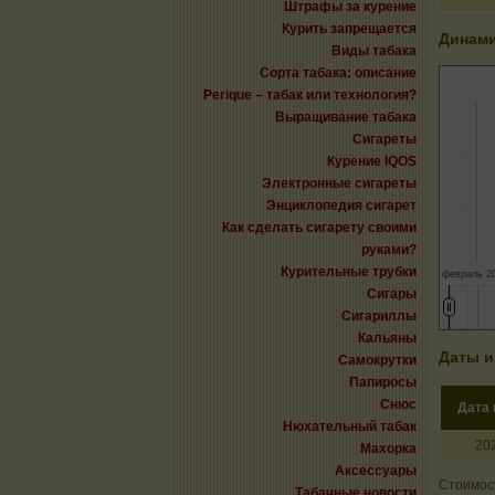
Штрафы за курение
Курить запрещается
Динами
Виды табака
Сорта табака: описание
Perique – табак или технология?
Выращивание табака
Сигареты
Курение IQOS
Электронные сигареты
Энциклопедия сигарет
Как сделать сигарету своими
руками?
Курительные трубки
февраль 2
Сигары
Сигариллы
Кальяны
Даты и
Самокрутки
Папиросы
Снюс
Дата
Нюхательный табак
20
Махорка
Аксессуары
Стоимост
Табачные новости