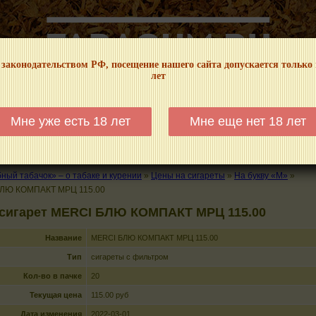
 законодательством РФ, посещение нашего сайта допускается только
лет
НФОРМАЦИОННЫЙ! МЫ НЕ ЗАНИМАЕМСЯ ПРОДАЖЕЙ И РЕКЛАМОЙ ТАБА
Мне уже есть 18 лет
Мне еще нет 18 лет
КАЛЬЯНЫ
ТРУБКИ
ГДЕ КУПИТЬ
ГДЕ ПОКУРИТЬ
КУРЕНИЕ И 
ый табачок» – о табаке и курении
»
Цены на сигареты
»
На букву «M»
»
ЛЮ КОМПАКТ МРЦ 115.00
 сигарет MERCI БЛЮ КОМПАКТ МРЦ 115.00
Название
MERCI БЛЮ КОМПАКТ МРЦ 115.00
Тип
сигареты с фильтром
Кол-во в пачке
20
Текущая цена
115.00 руб
Дата изменения
2022-03-01