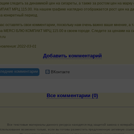
щим следить за динамикой цен на сигареты, а также за ростом цен на марку
ПАКТ МРЦ 115.00. На нашем графике наглядно отображается рост цен на д
за конкретный период.
ас оставлять свои комментарии, поскольку нам очень важно ваше мнение, а 
на MERCI БЛЮ КОМПАКТ МРЦ 115.00 в своем городе. Следите за ценами на с
m.ru
новления: 2022-03-01
Добавить комментарий
ледние комментарии
ВКонтакте
Все комментарии (0)
Все текстовые материалы данного ресурса находятся под защитой закона о копирайт
спользование возможно только, если вы готовы разместить предложенную активную ссылку