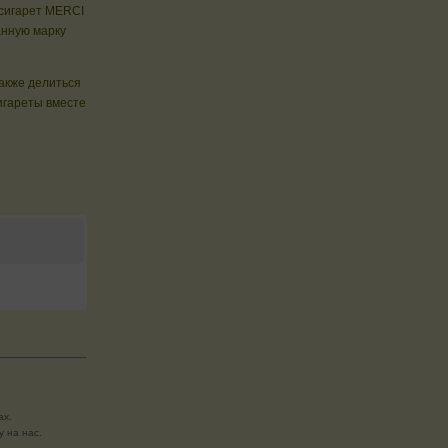
 сигарет MERCI
анную марку
также делиться
игареты вместе
ах.
 на нас.