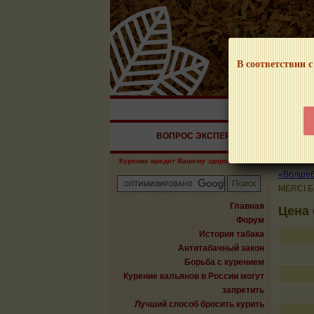
В соответствии с
НАШ ПОРТАЛ – И
ВОПРОС ЭКСПЕРТУ
СИГАРЫ
Курение вредит Вашему здоровью!
«Волшебн
MERCI Б
Главная
Цена
Форум
История табака
Антитабачный закон
Борьба с курением
Курение кальянов в России могут
запретить
Лучший способ бросить курить