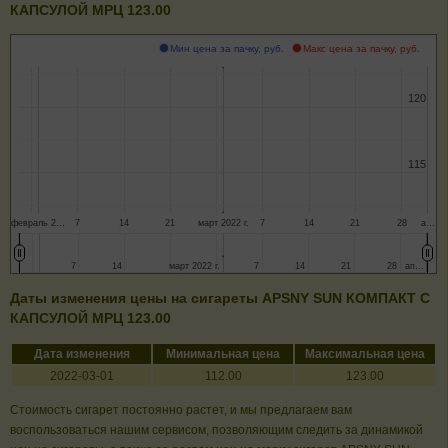
КАПСУЛОЙ МРЦ 123.00
Мин цена за пачку, руб.
Макс цена за пачку, руб.
120
120
115
115
февраль 2…
7
14
21
март 2022 г.
7
14
21
28
а…
7
7
14
14
март 2022 г.
март 2022 г.
7
7
14
14
21
21
28
28
ап…
ап…
Даты изменения цены на сигареты APSNY SUN КОМПАКТ С
КАПСУЛОЙ МРЦ 123.00
Дата изменения
Минимальная цена
Максимальная цена
2022-03-01
112.00
123.00
Стоимость сигарет постоянно растет, и мы предлагаем вам
воспользоваться нашим сервисом, позволяющим следить за динамикой