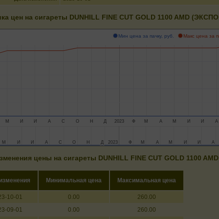
ка цен на сигареты DUNHILL FINE CUT GOLD 1100 AMD (ЭКСПО
Мин цена за пачку, руб.
Макс цена за п
М
И
И
А
С
О
Н
Д
2023
Ф
М
А
М
И
И
А
М
М
И
И
И
И
А
А
С
С
О
О
Н
Н
Д
Д
2023
2023
Ф
Ф
М
М
А
А
М
М
И
И
И
И
А
А
зменения цены на сигареты DUNHILL FINE CUT GOLD 1100 AM
 изменения
Минимальная цена
Максимальная цена
23-10-01
0.00
260.00
23-09-01
0.00
260.00