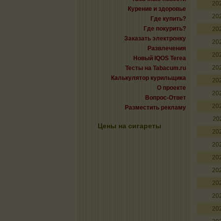
20
Курение и здоровье
20
Где купить?
Где покурить?
20
Заказать электронку
20
Развлечения
20
Новый IQOS Terea
20
Тесты на Tabacum.ru
Калькулятор курильщика
20
О проекте
20
Вопрос-Ответ
20
Разместить рекламу
20
Цены на сигареты
20
20
20
20
20
20
20