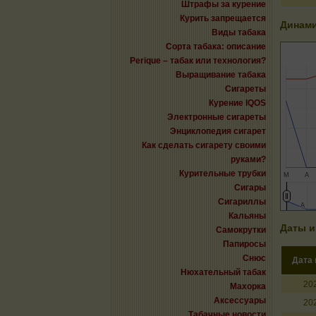
Штрафы за курение
Курить запрещается
Динами
Виды табака
Сорта табака: описание
Perique – табак или технология?
Выращивание табака
Сигареты
Курение IQOS
Электронные сигареты
Энциклопедия сигарет
Как сделать сигарету своими
руками?
Курительные трубки
М
А
Сигары
Сигариллы
А
А
Кальяны
Даты и
Самокрутки
Папиросы
Снюс
Дата
Нюхательный табак
20
Махорка
Аксессуары
20
Табачные новости