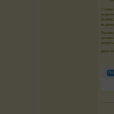
20
Стоимост
позволяю
DUNHILL
на данну
Просим в
ценами 
сигареты
Дата об
Пос