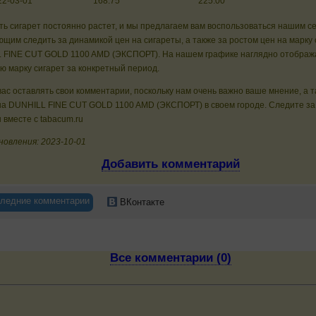
22-03-01
168.75
225.00
ь сигарет постоянно растет, и мы предлагаем вам воспользоваться нашим с
щим следить за динамикой цен на сигареты, а также за ростом цен на марку 
 FINE CUT GOLD 1100 AMD (ЭКСПОРТ). На нашем графике наглядно отобража
ю марку сигарет за конкретный период.
ас оставлять свои комментарии, поскольку нам очень важно ваше мнение, а 
на DUNHILL FINE CUT GOLD 1100 AMD (ЭКСПОРТ) в своем городе. Следите за
 вместе с tabacum.ru
новления: 2023-10-01
Добавить комментарий
ледние комментарии
ВКонтакте
Все комментарии (0)