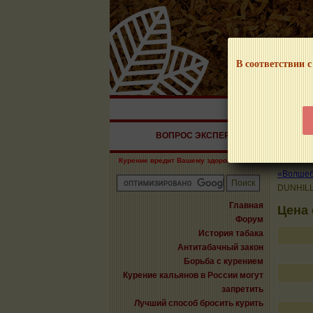
В соответствии с
НАШ ПОРТАЛ – И
ВОПРОС ЭКСПЕРТУ
СИГАРЫ
Курение вредит Вашему здоровью!
«Волшебн
DUNHILL
Главная
Цена 
Форум
История табака
Антитабачный закон
Борьба с курением
Курение кальянов в России могут
запретить
Лучший способ бросить курить