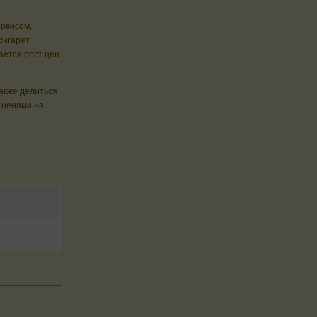
ервисом,
сигарет
ется рост цен
также делиться
 ценами на