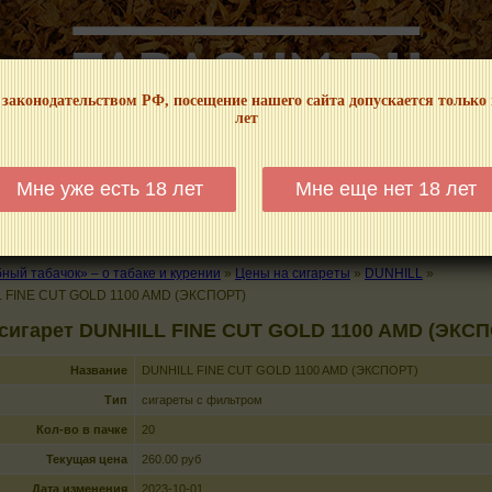
 законодательством РФ, посещение нашего сайта допускается только
лет
НФОРМАЦИОННЫЙ! МЫ НЕ ЗАНИМАЕМСЯ ПРОДАЖЕЙ И РЕКЛАМОЙ ТАБА
Мне уже есть 18 лет
Мне еще нет 18 лет
КАЛЬЯНЫ
ТРУБКИ
ГДЕ КУПИТЬ
ГДЕ ПОКУРИТЬ
КУРЕНИЕ И 
ый табачок» – о табаке и курении
»
Цены на сигареты
»
DUNHILL
»
 FINE CUT GOLD 1100 AMD (ЭКСПОРТ)
сигарет DUNHILL FINE CUT GOLD 1100 AMD (ЭКС
Название
DUNHILL FINE CUT GOLD 1100 AMD (ЭКСПОРТ)
Тип
сигареты с фильтром
Кол-во в пачке
20
Текущая цена
260.00 руб
Дата изменения
2023-10-01