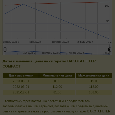
100
100
50
50
0
0
январь 2022 г.
май 2022 г.
сентябрь 2022 г.
январь 2023 г.
м…
май 2022 г.
май 2022 г.
сентябрь 2022 г.
сентябрь 2022 г.
январь 2023 г.
январь 2023 г.
м…
м…
Даты изменения цены на сигареты DAKOTA FILTER
COMPACT
Дата изменения
Минимальная цена
Максимальная цена
2023-05-01
0.00
119.00
2022-03-01
112.00
112.00
2021-12-01
81.00
108.00
Стоимость сигарет постоянно растет, и мы предлагаем вам
воспользоваться нашим сервисом, позволяющим следить за динамикой
цен на сигареты, а также за ростом цен на марку сигарет DAKOTA FILTER