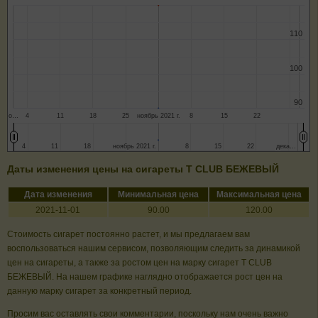
110
110
100
100
90
90
о…
4
11
18
25
ноябрь 2021 г.
8
15
22
4
4
11
11
18
18
ноябрь 2021 г.
ноябрь 2021 г.
8
8
15
15
22
22
дека…
дека…
Даты изменения цены на сигареты T CLUB БЕЖЕВЫЙ
Дата изменения
Минимальная цена
Максимальная цена
2021-11-01
90.00
120.00
Стоимость сигарет постоянно растет, и мы предлагаем вам
воспользоваться нашим сервисом, позволяющим следить за динамикой
цен на сигареты, а также за ростом цен на марку сигарет T CLUB
БЕЖЕВЫЙ. На нашем графике наглядно отображается рост цен на
данную марку сигарет за конкретный период.
Просим вас оставлять свои комментарии, поскольку нам очень важно