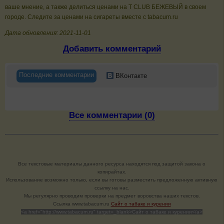
ваше мнение, а также делиться ценами на T CLUB БЕЖЕВЫЙ в своем
городе. Следите за ценами на сигареты вместе с tabacum.ru
Дата обновления: 2021-11-01
Добавить комментарий
Последние комментарии
ВКонтакте
Все комментарии (0)
Все текстовые материалы данного ресурса находятся под защитой закона о
копирайтах.
Использование возможно только, если вы готовы разместить предложенную активную
ссылку на нас.
Мы регулярно проводим проверки на предмет воровства наших текстов.
Cсылка www.tabacum.ru
Сайт о табаке и курении
<a href="http://www.tabacum.ru" target=_blank>Сайт о табаке и курении</a>